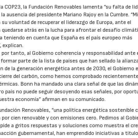
 la COP23, la Fundación Renovables lamenta “su falta de li
a la ausencia del presidente Mariano Rajoy en la Cumbre. “M
su voluntad de recuperar el liderazgo de Europa, ante el
uedarse atrás en la lucha para afrontar el desafío climát
ca teniendo en cuenta que España es el país europeo más
, explican.
or tanto, al Gobierno coherencia y responsabilidad ante 
 formar parte de la lista de países que han sellado la alianz
ón de la generación energética antes de 2030, el Gobierno 
l cierre del carbón, como hemos comprobado recientemente
 térmicas. Bonn ha mandado una clara señal de que las diná
tro país no puede seguir desoyendo esas señales, por oport
 nuestra economía” afirman en su comunicado.
undación Renovables, “una política energética sostenible c
n por cien renovable y con emisiones cero. Pedimos al Gobi
pide a gritos respuestas y soluciones como muestra el cr
nacción gubernamental, han emprendido iniciativas a títul