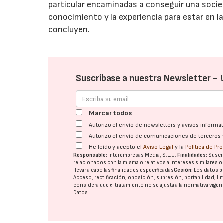
particular encaminadas a conseguir una socied
conocimiento y la experiencia para estar en la
concluyen.
Suscríbase a nuestra Newsletter -
Marcar todos
Autorizo el envío de newsletters y avisos inform
Autorizo el envío de comunicaciones de terceros 
He leído y acepto el
Aviso Legal
y la
Política de Pr
Responsable:
Interempresas Media, S.L.U.
Finalidades:
Suscri
relacionados con la misma o relativos a intereses similares 
llevar a cabo las finalidades especificadas
Cesión:
Los datos p
Acceso, rectificación, oposición, supresión, portabilidad, l
considera que el tratamiento no se ajusta a la normativa vige
Datos