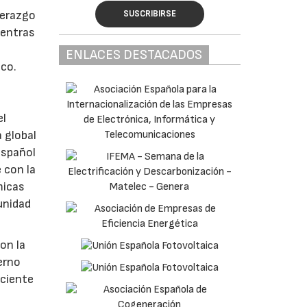
SUSCRIBIRSE
derazgo
ientras
ENLACES DESTACADOS
ico.
el
a global
español
 con la
micas
unidad
on la
erno
eciente
o