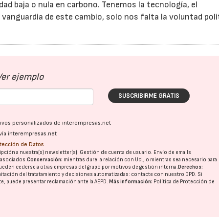
ad baja o nula en carbono. Tenemos la tecnología, el
 vanguardia de este cambio, solo nos falta la voluntad polít
Ver ejemplo
SUSCRIBIRME GRATIS
ativos personalizados de interempresas.net
vía interempresas.net
otección de Datos
pción a nuestra(s) newsletter(s). Gestión de cuenta de usuario. Envío de emails
o asociados.
Conservación:
mientras dure la relación con Ud., o mientras sea necesario para
ueden cederse a otras
empresas del grupo
por motivos de gestión interna.
Derechos:
imitación del tratatamiento y decisiones automatizadas:
contacte con nuestro DPD
. Si
nte, puede presentar reclamación ante la
AEPD
.
Más información:
Política de Protección de