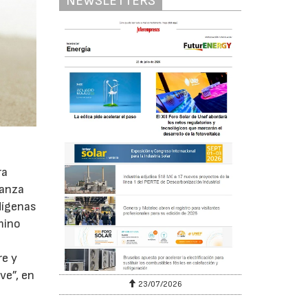
NEWSLETTERS
ra
ianza
dígenas
mino
re y
ve”, en
23/07/2026