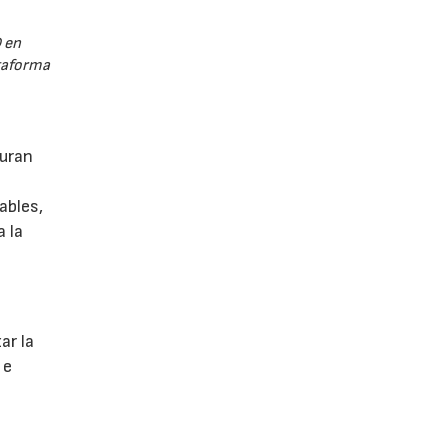
 en
ataforma
guran
ables,
a la
s
ar la
 e