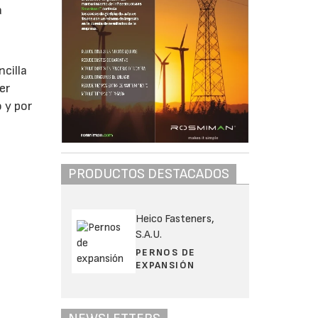
a
n
cilla
er
 y por
PRODUCTOS DESTACADOS
Heico Fasteners,
S.A.U.
PERNOS DE
EXPANSIÓN