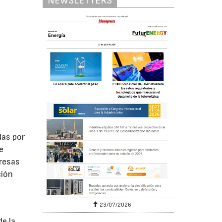
NEWSLETTERS
das por
e
presas
ción
23/07/2026
de la