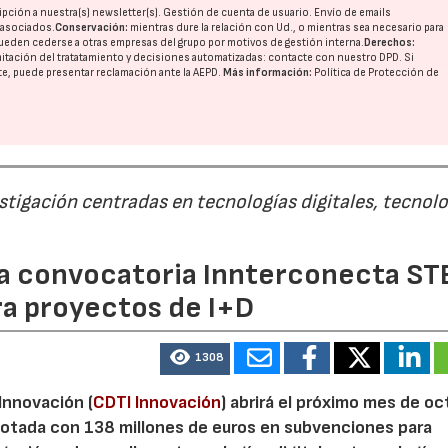
pción a nuestra(s) newsletter(s). Gestión de cuenta de usuario. Envío de emails
o asociados.
Conservación:
mientras dure la relación con Ud., o mientras sea necesario para
ueden cederse a otras
empresas del grupo
por motivos de gestión interna.
Derechos:
imitación del tratatamiento y decisiones automatizadas:
contacte con nuestro DPD
. Si
nte, puede presentar reclamación ante la
AEPD
.
Más información:
Política de Protección de
estigación centradas en tecnologías digitales, tecnol
 la convocatoria Innterconecta ST
ra proyectos de I+D
1308
 Innovación (
CDTI Innovación
) abrirá el próximo mes de o
otada con 138 millones de euros en subvenciones para