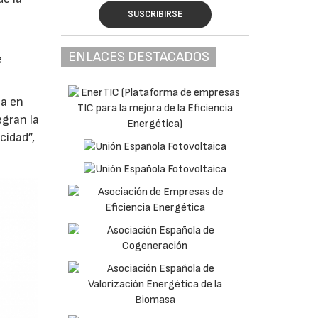
SUSCRIBIRSE
ENLACES DESTACADOS
e
ca en
egran la
cidad”,