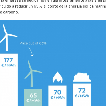
 la empresa se dedica hoy en día íntegramente a las energ
ibuido a reducir un 63% el coste de la energía eólica marina
e carbono.