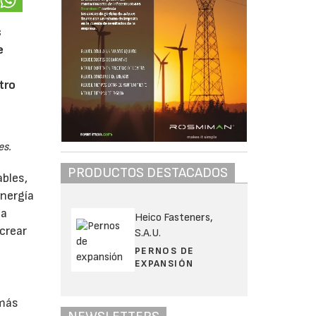
s
e
tro
es.
PRODUCTOS DESTACADOS
bles,
energía
la
Heico Fasteners,
crear
S.A.U.
PERNOS DE
EXPANSIÓN
 más