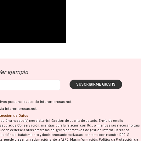
Ver ejemplo
SUSCRIBIRME GRATIS
ativos personalizados de interempresas.net
vía interempresas.net
otección de Datos
pción a nuestra(s) newsletter(s). Gestión de cuenta de usuario. Envío de emails
o asociados.
Conservación:
mientras dure la relación con Ud., o mientras sea necesario para
ueden cederse a otras
empresas del grupo
por motivos de gestión interna.
Derechos:
imitación del tratatamiento y decisiones automatizadas:
contacte con nuestro DPD
. Si
nte, puede presentar reclamación ante la
AEPD
.
Más información:
Política de Protección de