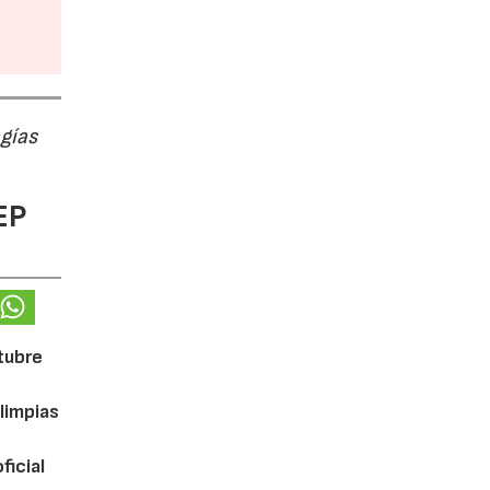
ogías
EP
ctubre
limpias
ficial