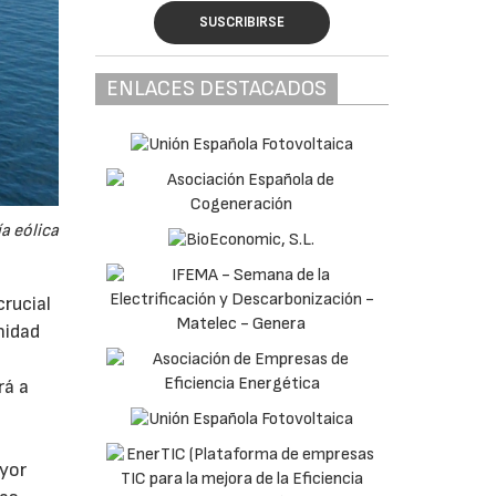
SUSCRIBIRSE
ENLACES DESTACADOS
a eólica
rucial
nidad
rá a
ayor