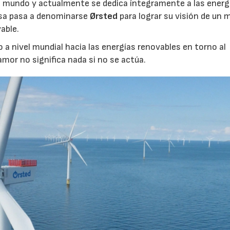
l mundo y actualmente se dedica íntegramente a las energ
esa pasa a denominarse
Ørsted
para lograr su visión de un
able.
o a nivel mundial hacia las energías renovables en torno al
amor no significa nada si no se actúa.
23/07/2026
30/07/2026