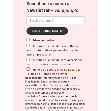
Suscríbase a nuestra
Newsletter -
Ver ejemplo
SUSCRIBIRME GRATIS
Marcar todos
Autorizo el envío de newsletters y
avisos informativos personalizados de
interempresas.net
Autorizo el envío de comunicaciones
de terceros vía interempresas.net
He leído y acepto el
Aviso Legal
y la
Política de Protección de Datos
Responsable:
Interempresas Media, S.L.U.
Finalidades:
Suscripción a nuestra(s)
newsletter(s). Gestión de cuenta de usuario.
Envío de emails relacionados con la misma o
relativos a intereses similares o
asociados.
Conservación:
mientras dure la
relación con Ud., o mientras sea necesario para
llevar a cabo las finalidades especificadas
Cesión:
Los datos pueden cederse a otras
empresas del