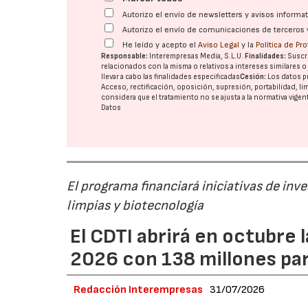
Autorizo el envío de newsletters y avisos inform
Autorizo el envío de comunicaciones de terceros 
He leído y acepto el
Aviso Legal
y la
Política de Pr
Responsable:
Interempresas Media, S.L.U.
Finalidades:
Suscri
relacionados con la misma o relativos a intereses similares 
llevar a cabo las finalidades especificadas
Cesión:
Los datos p
Acceso, rectificación, oposición, supresión, portabilidad, l
considera que el tratamiento no se ajusta a la normativa vige
Datos
El programa financiará iniciativas de inv
limpias y biotecnología
El CDTI abrirá en octubre
2026 con 138 millones pa
Redacción Interempresas
31/07/2026