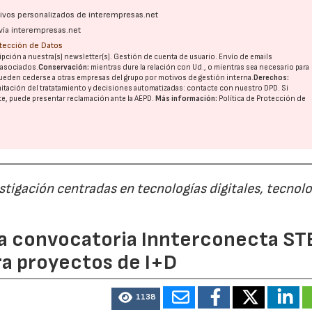
ativos personalizados de interempresas.net
vía interempresas.net
otección de Datos
pción a nuestra(s) newsletter(s). Gestión de cuenta de usuario. Envío de emails
o asociados.
Conservación:
mientras dure la relación con Ud., o mientras sea necesario para
ueden cederse a otras
empresas del grupo
por motivos de gestión interna.
Derechos:
imitación del tratatamiento y decisiones automatizadas:
contacte con nuestro DPD
. Si
nte, puede presentar reclamación ante la
AEPD
.
Más información:
Política de Protección de
estigación centradas en tecnologías digitales, tecnol
 la convocatoria Innterconecta ST
ra proyectos de I+D
1138