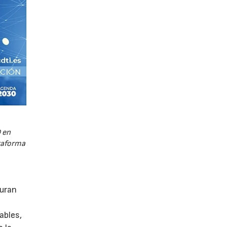
 en
ataforma
guran
ables,