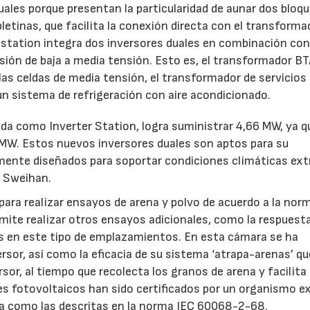
les porque presentan la particularidad de aunar dos bloqu
etinas, que facilita la conexión directa con el transforma
station integra dos inversores duales en combinación con
sión de baja a media tensión. Esto es, el transformador B
s celdas de media tensión, el transformador de servicios
y un sistema de refrigeración con aire acondicionado.
ida como Inverter Station, logra suministrar 4,66 MW, ya q
 MW. Estos nuevos inversores duales son aptos para su
lmente diseñados para soportar condiciones climáticas ex
e Sweihan.
ara realizar ensayos de arena y polvo de acuerdo a la nor
ite realizar otros ensayos adicionales, como la respuesta
as en este tipo de emplazamientos. En esta cámara se ha
rsor, así como la eficacia de su sistema ‘atrapa-arenas’ qu
rsor, al tiempo que recolecta los granos de arena y facilita
ores fotovoltaicos han sido certificados por un organismo e
a como las descritas en la norma IEC 60068-2-68.