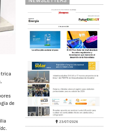
NEWSLETTERS
trica
,
bores
ogía de
lia
23/07/2026
Vdc.