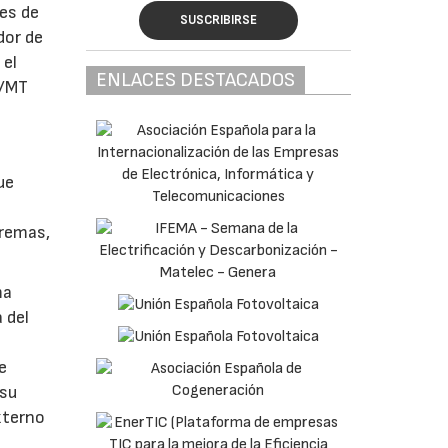
es de
SUSCRIBIRSE
dor de
 el
ENLACES DESTACADOS
T/MT
ue
tremas,
ma
 del
e
 su
xterno