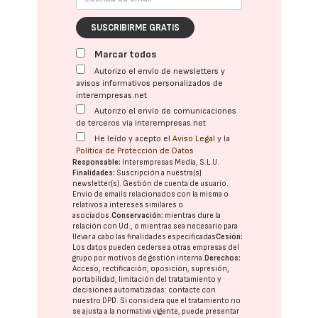
SUSCRIBIRME GRATIS
Marcar todos
Autorizo el envío de newsletters y
avisos informativos personalizados de
interempresas.net
Autorizo el envío de comunicaciones
de terceros vía interempresas.net
He leído y acepto el
Aviso Legal
y la
Política de Protección de Datos
Responsable:
Interempresas Media, S.L.U.
Finalidades:
Suscripción a nuestra(s)
newsletter(s). Gestión de cuenta de usuario.
Envío de emails relacionados con la misma o
relativos a intereses similares o
asociados.
Conservación:
mientras dure la
relación con Ud., o mientras sea necesario para
llevar a cabo las finalidades especificadas
Cesión:
Los datos pueden cederse a otras
empresas del
grupo
por motivos de gestión interna.
Derechos:
Acceso, rectificación, oposición, supresión,
portabilidad, limitación del tratatamiento y
decisiones automatizadas:
contacte con
nuestro DPD
. Si considera que el tratamiento no
se ajusta a la normativa vigente, puede presentar