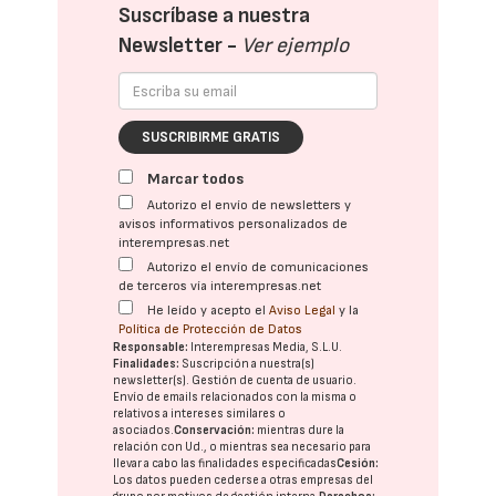
Suscríbase a nuestra
Newsletter -
Ver ejemplo
SUSCRIBIRME GRATIS
Marcar todos
Autorizo el envío de newsletters y
avisos informativos personalizados de
interempresas.net
Autorizo el envío de comunicaciones
de terceros vía interempresas.net
He leído y acepto el
Aviso Legal
y la
Política de Protección de Datos
Responsable:
Interempresas Media, S.L.U.
Finalidades:
Suscripción a nuestra(s)
newsletter(s). Gestión de cuenta de usuario.
Envío de emails relacionados con la misma o
relativos a intereses similares o
asociados.
Conservación:
mientras dure la
relación con Ud., o mientras sea necesario para
llevar a cabo las finalidades especificadas
Cesión:
Los datos pueden cederse a otras
empresas del