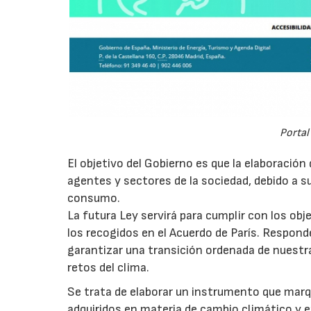
Portal
El objetivo del Gobierno es que la elaboració
agentes y sectores de la sociedad, debido a s
consumo.
La futura Ley servirá para cumplir con los obj
los recogidos en el Acuerdo de París. Responde
garantizar una transición ordenada de nuestr
retos del clima.
Se trata de elaborar un instrumento que mar
adquiridos en materia de cambio climático y e