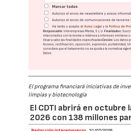
Marcar todos
Autorizo el envío de newsletters y avisos inform
Autorizo el envío de comunicaciones de terceros 
He leído y acepto el
Aviso Legal
y la
Política de Pr
Responsable:
Interempresas Media, S.L.U.
Finalidades:
Suscri
relacionados con la misma o relativos a intereses similares 
llevar a cabo las finalidades especificadas
Cesión:
Los datos p
Acceso, rectificación, oposición, supresión, portabilidad, l
considera que el tratamiento no se ajusta a la normativa vige
Datos
El programa financiará iniciativas de inv
limpias y biotecnología
El CDTI abrirá en octubre
2026 con 138 millones pa
Redacción Interempresas
31/07/2026