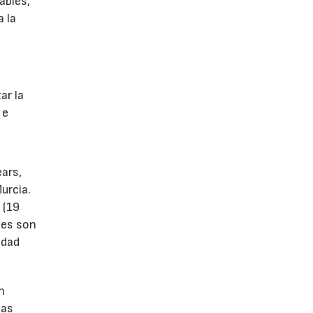
ables,
a la
s
ar la
 e
ears,
urcia.
 (19
tes son
idad
n
las