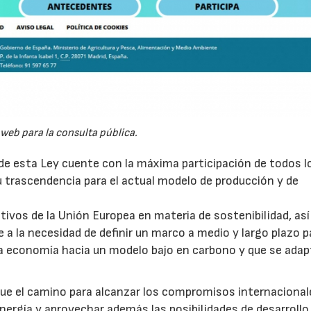
 web para la consulta pública.
n de esta Ley cuente con la máxima participación de todos l
u trascendencia para el actual modelo de producción y de
etivos de la Unión Europea en materia de sostenibilidad, a
 a la necesidad de definir un marco a medio y largo plazo p
a economía hacia un modelo bajo en carbono y que se adapt
23/07/2026
30/07/2026
que el camino para alcanzar los compromisos internacional
nergía y aprovechar además las posibilidades de desarrollo