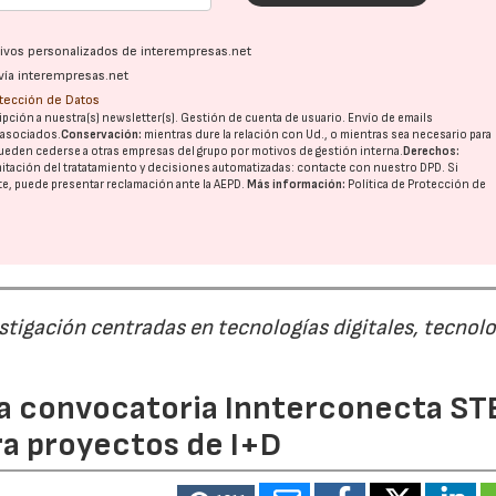
ativos personalizados de interempresas.net
vía interempresas.net
otección de Datos
pción a nuestra(s) newsletter(s). Gestión de cuenta de usuario. Envío de emails
o asociados.
Conservación:
mientras dure la relación con Ud., o mientras sea necesario para
ueden cederse a otras
empresas del grupo
por motivos de gestión interna.
Derechos:
imitación del tratatamiento y decisiones automatizadas:
contacte con nuestro DPD
. Si
nte, puede presentar reclamación ante la
AEPD
.
Más información:
Política de Protección de
estigación centradas en tecnologías digitales, tecnol
 la convocatoria Innterconecta ST
ra proyectos de I+D