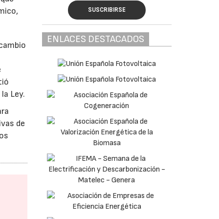
SUSCRIBIRSE
mico,
ENLACES DESTACADOS
 cambio
e
tió
la Ley.
ara
ivas de
los