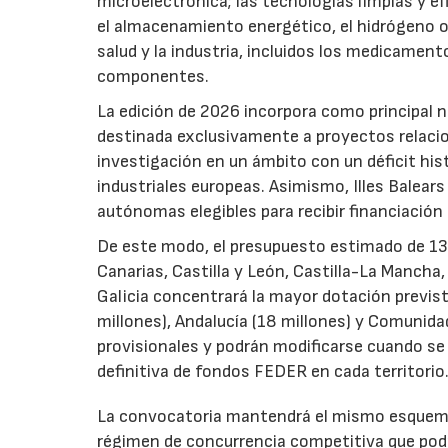
microelectrónica; las tecnologías limpias y ef
el almacenamiento energético, el hidrógeno o l
salud y la industria, incluidos los medicamen
componentes.
La edición de 2026 incorpora como principal 
destinada exclusivamente a proyectos relacion
investigación en un ámbito con un déficit histó
industriales europeas. Asimismo, Illes Balear
autónomas elegibles para recibir financiación
De este modo, el presupuesto estimado de 138 m
Canarias, Castilla y León, Castilla-La Mancha
Galicia concentrará la mayor dotación previst
millones), Andalucía (18 millones) y Comunida
provisionales y podrán modificarse cuando se p
definitiva de fondos FEDER en cada territorio
La convocatoria mantendrá el mismo esquema 
régimen de concurrencia competitiva que podrá