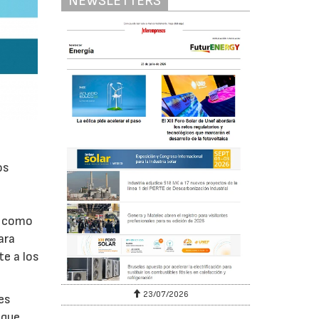
NEWSLETTERS
os
sí como
ara
e a los
23/07/2026
es
 que