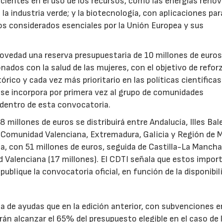
icientes en el uso de los recursos, como las energías renov
a industria verde; y la biotecnología, con aplicaciones par
tos considerados esenciales por la Unión Europea y sus
novedad una reserva presupuestaria de 10 millones de euro
ados con la salud de las mujeres, con el objetivo de reforz
rico y cada vez más prioritario en las políticas científicas
s se incorpora por primera vez al grupo de comunidades
 dentro de esta convocatoria.
illones de euros se distribuirá entre Andalucía, Illes Bal
, Comunidad Valenciana, Extremadura, Galicia y Región de M
a, con 51 millones de euros, seguida de Castilla-La Mancha
d Valenciana (17 millones). El CDTI señala que estos impor
ublique la convocatoria oficial, en función de la disponibil
.
de ayudas que en la edición anterior, con subvenciones e
n alcanzar el 65% del presupuesto elegible en el caso de 