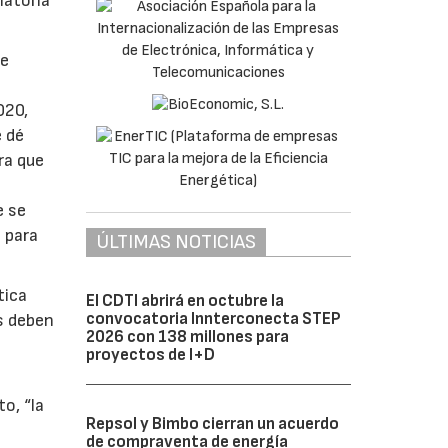
latoria
de
020,
e dé
ra que
e se
 para
ÚLTIMAS NOTICIAS
tica
El CDTI abrirá en octubre la
convocatoria Innterconecta STEP
s deben
2026 con 138 millones para
proyectos de I+D
o, “la
Repsol y Bimbo cierran un acuerdo
de compraventa de energía