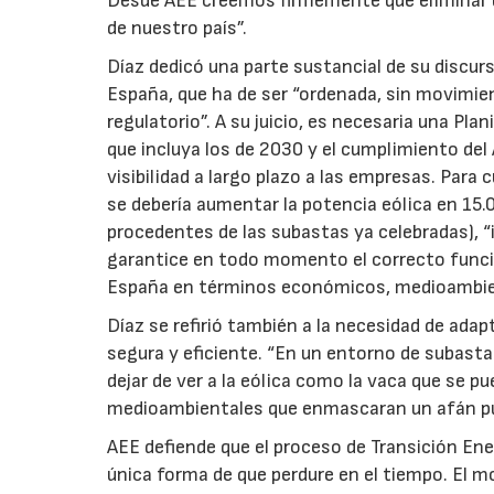
Desde AEE creemos firmemente que eliminar de l
de nuestro país”.
Díaz dedicó una parte sustancial de su discurs
España, que ha de ser “ordenada, sin movimie
regulatorio”. A su juicio, es necesaria una Pla
que incluya los de 2030 y el cumplimiento del
visibilidad a largo plazo a las empresas. Par
se debería aumentar la potencia eólica en 15
procedentes de las subastas ya celebradas), 
garantice en todo momento el correcto funcio
España en términos económicos, medioambien
Díaz se refirió también a la necesidad de adap
segura y eficiente. “En un entorno de subas
dejar de ver a la eólica como la vaca que se 
medioambientales que enmascaran un afán pu
AEE defiende que el proceso de Transición En
única forma de que perdure en el tiempo. El m