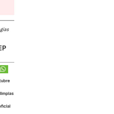
ogías
EP
ctubre
limpias
ficial