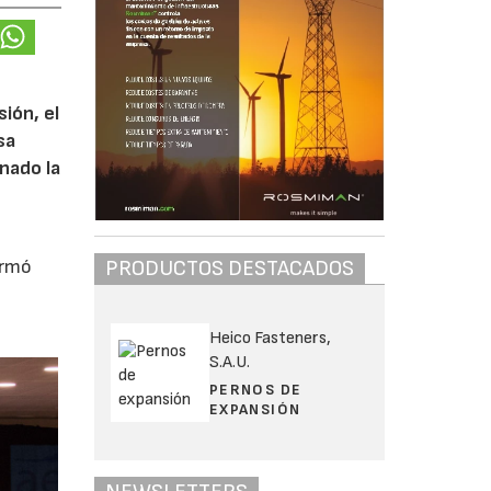
ión, el
sa
nado la
PRODUCTOS DESTACADOS
irmó
Heico Fasteners,
S.A.U.
PERNOS DE
EXPANSIÓN