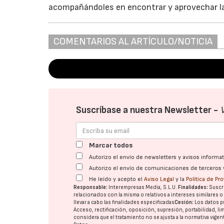
acompañándoles en encontrar y aprovechar la
COMENTARIOS AL ARTÍCULO/NOTICIA
Suscríbase a nuestra Newsletter -
Marcar todos
Autorizo el envío de newsletters y avisos inform
Autorizo el envío de comunicaciones de terceros 
He leído y acepto el
Aviso Legal
y la
Política de Pr
Responsable:
Interempresas Media, S.L.U.
Finalidades:
Suscri
relacionados con la misma o relativos a intereses similares 
llevar a cabo las finalidades especificadas
Cesión:
Los datos p
Acceso, rectificación, oposición, supresión, portabilidad, l
considera que el tratamiento no se ajusta a la normativa vige