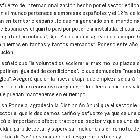
esfuerzo de internacionalización hecho por el sector eólico
 en el mundo pertenece a empresas españolas y el 12% de l
n en territorio español, lo que ha generado en el mundo n
España es el quinto país por potencia instalada, el cuart
 patentes eólicas”, dijo. Y destacó el apoyo que siempre 
rto puertas en tantos y tantos mercados”. Por eso este año 
tución.
 señaló que “la voluntad es acelerar al máximo los plazos e
petir en igualdad de condiciones”, lo que demuestra “nuest
gica”. Aseguró que en la nueva etapa que empieza se dará 
 ser fruto de un consenso amplio con los demás partidos y l
que puedan mantenerse en el tiempo”.
sa Poncela, agradeció la Distinción Anual que el sector le
sector al que le dedicamos cariño y esfuerzo ya que es una d
có el importante efecto tractor del sector y que es uno de
pacidad para detectar y supervisar incidencias en remoto, de
luntad de “seguir sindicando el riesgo con ustedes y