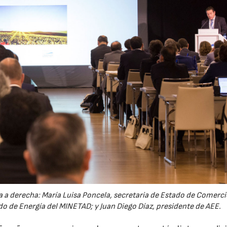
da a derecha: María Luisa Poncela, secretaria de Estado de Comerci
do de Energía del MINETAD; y Juan Diego Díaz, presidente de AEE.
23/07/2026
30/07/2026