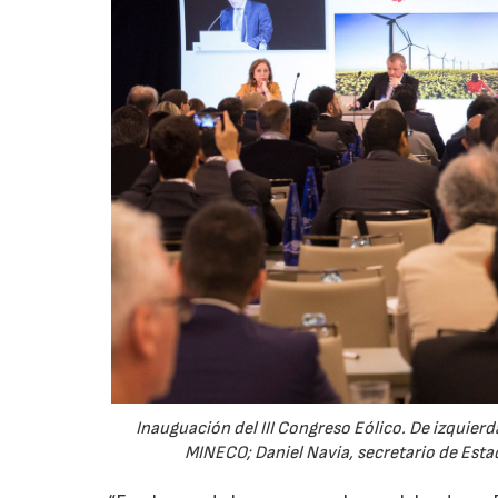
Inauguación del III Congreso Eólico. De izquier
MINECO; Daniel Navia, secretario de Esta