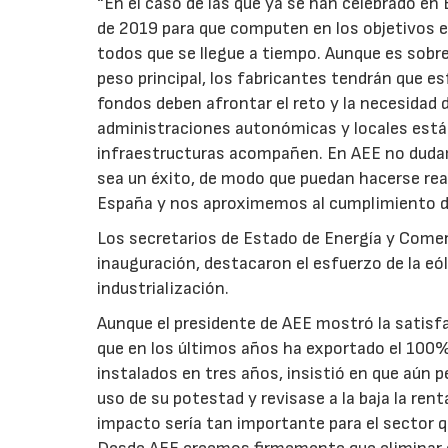
“En el caso de las que ya se han celebrado en
de 2019 para que computen en los objetivos e
todos que se llegue a tiempo. Aunque es sobre
peso principal, los fabricantes tendrán que e
fondos deben afrontar el reto y la necesidad 
administraciones autonómicas y locales está q
infraestructuras acompañen. En AEE no dudam
sea un éxito, de modo que puedan hacerse real
España y nos aproximemos al cumplimiento de 
Los secretarios de Estado de Energía y Comerc
inauguración, destacaron el esfuerzo de la eó
industrialización.
Aunque el presidente de AEE mostró la satisfac
que en los últimos años ha exportado el 100%
instalados en tres años, insistió en que aún 
uso de su potestad y revisase a la baja la ren
impacto sería tan importante para el sector q