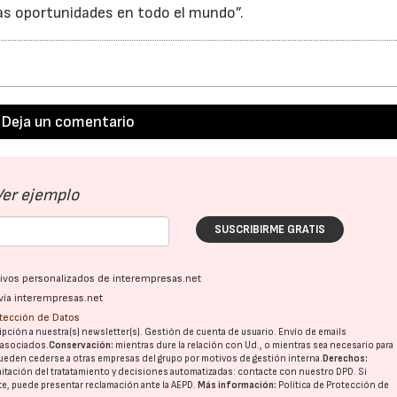
s oportunidades en todo el mundo”.
Deja un comentario
Ver ejemplo
SUSCRIBIRME GRATIS
ativos personalizados de interempresas.net
vía interempresas.net
otección de Datos
pción a nuestra(s) newsletter(s). Gestión de cuenta de usuario. Envío de emails
o asociados.
Conservación:
mientras dure la relación con Ud., o mientras sea necesario para
ueden cederse a otras
empresas del grupo
por motivos de gestión interna.
Derechos:
imitación del tratatamiento y decisiones automatizadas:
contacte con nuestro DPD
. Si
nte, puede presentar reclamación ante la
AEPD
.
Más información:
Política de Protección de