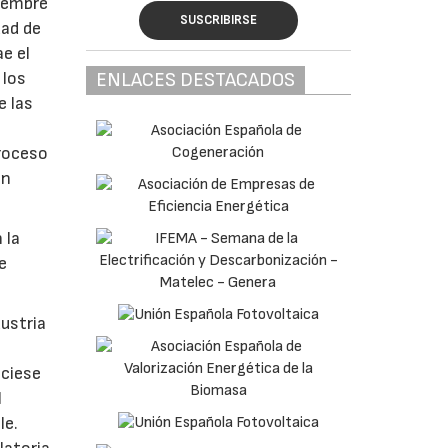
ciembre
SUSCRIBIRSE
dad de
e el
ENLACES DESTACADOS
 los
e las
roceso
en
 la
e
dustria
iciese
l
le.