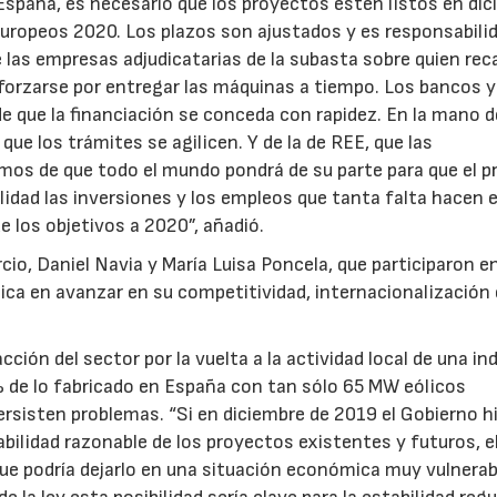
 España, es necesario que los proyectos estén listos en di
uropeos 2020. Los plazos son ajustados y es responsabili
 las empresas adjudicatarias de la subasta sobre quien reca
sforzarse por entregar las máquinas a tiempo. Los bancos y
de que la financiación se conceda con rapidez. En la mano d
ue los trámites se agilicen. Y de la de REE, que las
os de que todo el mundo pondrá de su parte para que el p
idad las inversiones y los empleos que tanta falta hacen 
los objetivos a 2020”, añadió.
io, Daniel Navia y María Luisa Poncela, que participaron en
lica en avanzar en su competitividad, internacionalización 
ción del sector por la vuelta a la actividad local de una in
 de lo fabricado en España con tan sólo 65 MW eólicos
persisten problemas. “Si en diciembre de 2019 el Gobierno h
tabilidad razonable de los proyectos existentes y futuros, e
ue podría dejarlo en una situación económica muy vulnerab