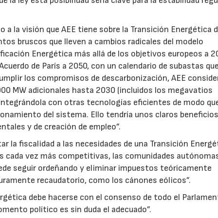
a ley esta posibilidad sería clave para la estabilidad regu
o a la visión que AEE tiene sobre la Transición Energética 
ntos bruscos que lleven a cambios radicales del modelo
nificación Energética más allá de los objetivos europeos a 2
 Acuerdo de París a 2050, con un calendario de subastas qu
a cumplir los compromisos de descarbonización, AEE conside
.000 MW adicionales hasta 2030 (incluidos los megavatios
“integrándola con otras tecnologías eficientes de modo qu
namiento del sistema. Ello tendría unos claros beneficios
tales y de creación de empleo”.
tar la fiscalidad a las necesidades de una Transición Energé
tas cada vez más competitivas, las comunidades autónoma
puede seguir ordeñando y eliminar impuestos teóricamente
ramente recaudatorio, como los cánones eólicos”.
ergética debe hacerse con el consenso de todo el Parlament
omento político es sin duda el adecuado”.