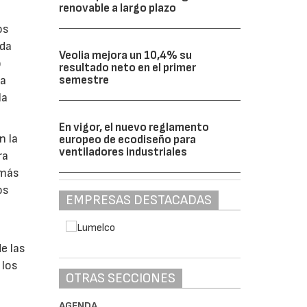
renovable a largo plazo
os
ada
Veolia mejora un 10,4% su
o
resultado neto en el primer
semestre
ha
la
En vigor, el nuevo reglamento
n la
europeo de ecodiseño para
ventiladores industriales
ra
“más
os
EMPRESAS DESTACADAS
e las
 los
OTRAS SECCIONES
AGENDA