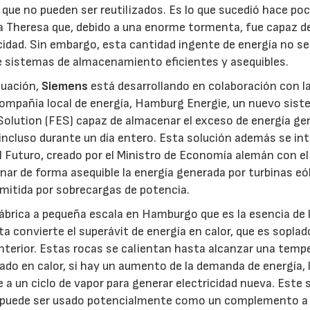
ue no pueden ser reutilizados. Es lo que sucedió hace po
a Theresa que, debido a una enorme tormenta, fue capaz d
idad. Sin embargo, esta cantidad ingente de energía no s
de sistemas de almacenamiento eficientes y asequibles.
tuación,
Siemens
está desarrollando en colaboración con l
compañía local de energía, Hamburg Energie, un nuevo sist
lution (FES) capaz de almacenar el exceso de energía ge
 incluso durante un día entero. Esta solución además se in
 Futuro, creado por el Ministro de Economía alemán con el 
ar de forma asequible la energía generada por turbinas eó
mitida por sobrecargas de potencia.
ábrica a pequeña escala en Hamburgo que es la esencia de 
ta convierte el superávit de energía en calor, que es soplad
nterior. Estas rocas se calientan hasta alcanzar una temp
do en calor, si hay un aumento de la demanda de energía, 
e a un ciclo de vapor para generar electricidad nueva. Este s
e y puede ser usado potencialmente como un complemento a