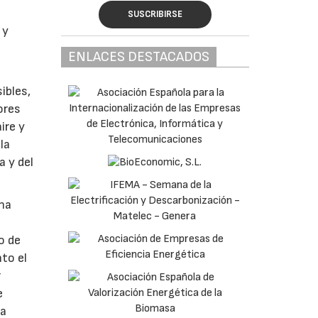
SUSCRIBIRSE
 y
ENLACES DESTACADOS
ibles,
ores
ire y
la
a y del
una
o de
nto el
r
e
na