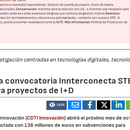
otección de Datos
pción a nuestra(s) newsletter(s). Gestión de cuenta de usuario. Envío de emails
o asociados.
Conservación:
mientras dure la relación con Ud., o mientras sea necesario para
ueden cederse a otras
empresas del grupo
por motivos de gestión interna.
Derechos:
imitación del tratatamiento y decisiones automatizadas:
contacte con nuestro DPD
. Si
nte, puede presentar reclamación ante la
AEPD
.
Más información:
Política de Protección de
estigación centradas en tecnologías digitales, tecnol
 la convocatoria Innterconecta ST
ra proyectos de I+D
1035
 Innovación (
CDTI Innovación
) abrirá el próximo mes de o
otada con 138 millones de euros en subvenciones para