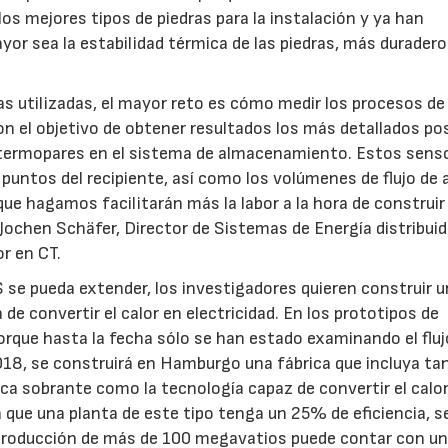
s mejores tipos de piedras para la instalación y ya han
yor sea la estabilidad térmica de las piedras, más duradero
as utilizadas, el mayor reto es cómo medir los procesos de
on el objetivo de obtener resultados los más detallados pos
0 termopares en el sistema de almacenamiento. Estos sens
puntos del recipiente, así como los volúmenes de flujo de a
ue hagamos facilitarán más la labor a la hora de construir 
Jochen Schäfer, Director de Sistemas de Energía distribuid
r en CT.
 se pueda extender, los investigadores quieren construir 
de convertir el calor en electricidad. En los prototipos de
rque hasta la fecha sólo se han estado examinando el fluj
 2018, se construirá en Hamburgo una fábrica que incluya ta
ca sobrante como la tecnología capaz de convertir el calo
 que una planta de este tipo tenga un 25% de eficiencia, s
a producción de más de 100 megavatios puede contar con u