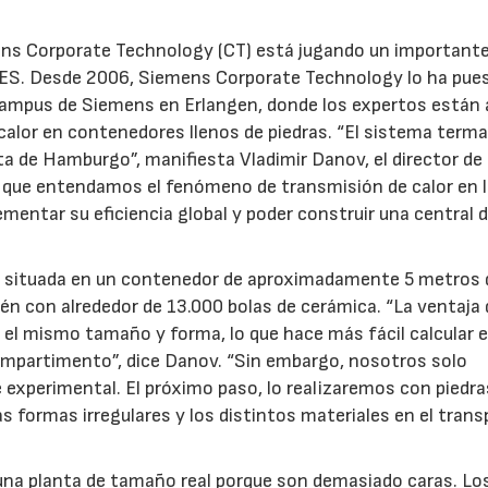
ens Corporate Technology (CT) está jugando un importante
 FES. Desde 2006, Siemens Corporate Technology lo ha pue
ampus de Siemens en Erlangen, donde los expertos están
alor en contenedores llenos de piedras. “El sistema terma
ta de Hamburgo”, manifiesta Vladimir Danov, el director de
 que entendamos el fenómeno de transmisión de calor en 
entar su eficiencia global y poder construir una central 
á situada en un contenedor de aproximadamente 5 metros 
én con alrededor de 13.000 bolas de cerámica. “La ventaja 
n el mismo tamaño y forma, lo que hace más fácil calcular e
ompartimento”, dice Danov. “Sin embargo, nosotros solo
 experimental. El próximo paso, lo realizaremos con piedra
s formas irregulares y los distintos materiales en el tran
23/07/2026
30/07/2026
 una planta de tamaño real porque son demasiado caras. Lo