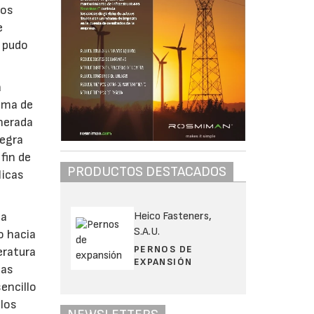
cos
e
e pudo
a
ema de
nerada
tegra
fin de
PRODUCTOS DESTACADOS
licas
Heico Fasteners,
la
S.A.U.
o hacia
PERNOS DE
eratura
EXPANSIÓN
las
encillo
 los