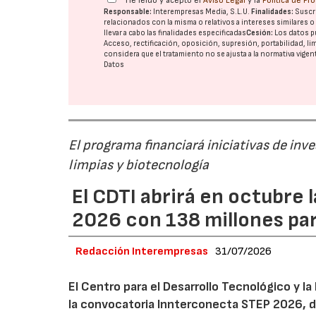
He leído y acepto el
Aviso Legal
y la
Política de Pr
Responsable:
Interempresas Media, S.L.U.
Finalidades:
Suscri
relacionados con la misma o relativos a intereses similares 
llevar a cabo las finalidades especificadas
Cesión:
Los datos p
Acceso, rectificación, oposición, supresión, portabilidad, l
considera que el tratamiento no se ajusta a la normativa vige
Datos
El programa financiará iniciativas de inv
limpias y biotecnología
El CDTI abrirá en octubre
2026 con 138 millones pa
Redacción Interempresas
31/07/2026
El Centro para el Desarrollo Tecnológico y la
la convocatoria Innterconecta STEP 2026, d