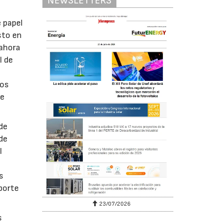
NEWSLETTERS
 papel
sto en
 ahora
l de
los
de
de
de
l
s
sporte
23/07/2026
s