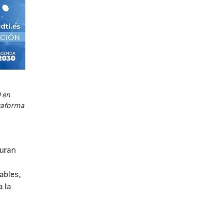
 en
ataforma
guran
ables,
a la