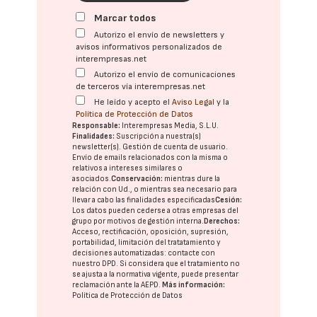
Marcar todos
Autorizo el envío de newsletters y
avisos informativos personalizados de
interempresas.net
Autorizo el envío de comunicaciones
de terceros vía interempresas.net
He leído y acepto el
Aviso Legal
y la
Política de Protección de Datos
Responsable:
Interempresas Media, S.L.U.
Finalidades:
Suscripción a nuestra(s)
newsletter(s). Gestión de cuenta de usuario.
Envío de emails relacionados con la misma o
relativos a intereses similares o
asociados.
Conservación:
mientras dure la
relación con Ud., o mientras sea necesario para
llevar a cabo las finalidades especificadas
Cesión:
Los datos pueden cederse a otras
empresas del
grupo
por motivos de gestión interna.
Derechos:
Acceso, rectificación, oposición, supresión,
portabilidad, limitación del tratatamiento y
decisiones automatizadas:
contacte con
nuestro DPD
. Si considera que el tratamiento no
se ajusta a la normativa vigente, puede presentar
reclamación ante la
AEPD
.
Más información:
Política de Protección de Datos