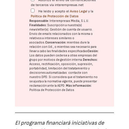
Autorizo el envío de comunicaciones
de terceros vía interempresas.net
He leído y acepto el
Aviso Legal
y la
Política de Protección de Datos
Responsable:
Interempresas Media, S.L.U.
Finalidades:
Suscripción a nuestra(s)
newsletter(s). Gestión de cuenta de usuario.
Envío de emails relacionados con la misma o
relativos a intereses similares o
asociados.
Conservación:
mientras dure la
relación con Ud., o mientras sea necesario para
llevar a cabo las finalidades especificadas
Cesión:
Los datos pueden cederse a otras
empresas del
grupo
por motivos de gestión interna.
Derechos:
Acceso, rectificación, oposición, supresión,
portabilidad, limitación del tratatamiento y
decisiones automatizadas:
contacte con
nuestro DPD
. Si considera que el tratamiento no
se ajusta a la normativa vigente, puede presentar
reclamación ante la
AEPD
.
Más información:
Política de Protección de Datos
El programa financiará iniciativas de