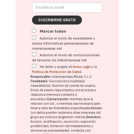
SUSCRIBIRME GRATIS
Marcar todos
Autorizo el envío de newsletters y
avisos informativos personalizados de
interempresas.net
Autorizo el envío de comunicaciones
de terceros vía interempresas.net
He leído y acepto el
Aviso Legal
y la
Política de Protección de Datos
Responsable:
Interempresas Media, S.L.U.
Finalidades:
Suscripción a nuestra(s)
newsletter(s). Gestión de cuenta de usuario.
Envío de emails relacionados con la misma o
relativos a intereses similares o
asociados.
Conservación:
mientras dure la
relación con Ud., o mientras sea necesario para
llevar a cabo las finalidades especificadas
Cesión:
Los datos pueden cederse a otras
empresas del
grupo
por motivos de gestión interna.
Derechos:
Acceso, rectificación, oposición, supresión,
portabilidad, limitación del tratatamiento y
decisiones automatizadas:
contacte con