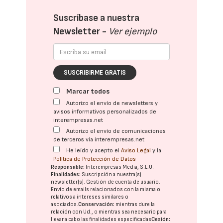
Suscríbase a nuestra
Newsletter -
Ver ejemplo
SUSCRIBIRME GRATIS
Marcar todos
Autorizo el envío de newsletters y
avisos informativos personalizados de
interempresas.net
Autorizo el envío de comunicaciones
de terceros vía interempresas.net
He leído y acepto el
Aviso Legal
y la
Política de Protección de Datos
Responsable:
Interempresas Media, S.L.U.
Finalidades:
Suscripción a nuestra(s)
newsletter(s). Gestión de cuenta de usuario.
Envío de emails relacionados con la misma o
relativos a intereses similares o
asociados.
Conservación:
mientras dure la
relación con Ud., o mientras sea necesario para
llevar a cabo las finalidades especificadas
Cesión: