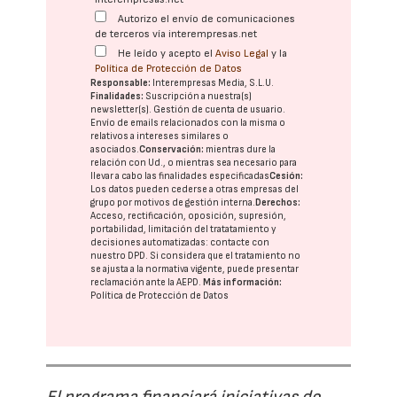
Autorizo el envío de comunicaciones
de terceros vía interempresas.net
He leído y acepto el
Aviso Legal
y la
Política de Protección de Datos
Responsable:
Interempresas Media, S.L.U.
Finalidades:
Suscripción a nuestra(s)
newsletter(s). Gestión de cuenta de usuario.
Envío de emails relacionados con la misma o
relativos a intereses similares o
asociados.
Conservación:
mientras dure la
relación con Ud., o mientras sea necesario para
llevar a cabo las finalidades especificadas
Cesión:
Los datos pueden cederse a otras
empresas del
grupo
por motivos de gestión interna.
Derechos:
Acceso, rectificación, oposición, supresión,
portabilidad, limitación del tratatamiento y
decisiones automatizadas:
contacte con
nuestro DPD
. Si considera que el tratamiento no
se ajusta a la normativa vigente, puede presentar
reclamación ante la
AEPD
.
Más información:
Política de Protección de Datos
El programa financiará iniciativas de