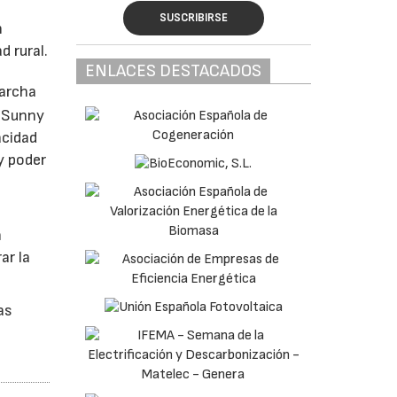
SUSCRIBIRSE
n
d rural.
ENLACES DESTACADOS
marcha
4 Sunny
acidad
y poder
n
ar la
as