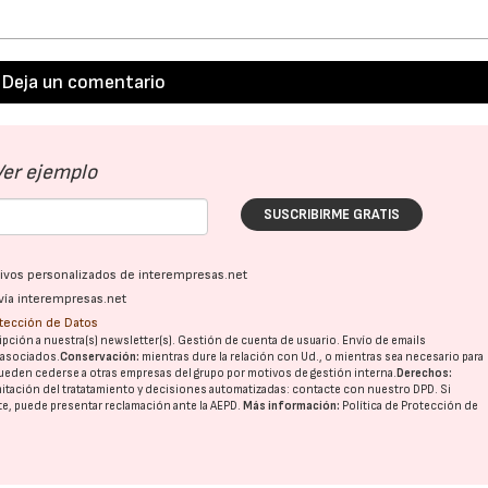
Deja un comentario
Ver ejemplo
SUSCRIBIRME GRATIS
ativos personalizados de interempresas.net
vía interempresas.net
otección de Datos
pción a nuestra(s) newsletter(s). Gestión de cuenta de usuario. Envío de emails
o asociados.
Conservación:
mientras dure la relación con Ud., o mientras sea necesario para
ueden cederse a otras
empresas del grupo
por motivos de gestión interna.
Derechos:
imitación del tratatamiento y decisiones automatizadas:
contacte con nuestro DPD
. Si
nte, puede presentar reclamación ante la
AEPD
.
Más información:
Política de Protección de