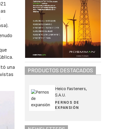
021
sas
s
sa).
menudo
 que
ública.
ltó una
PRODUCTOS DESTACADOS
vistas
Heico Fasteners,
S.A.U.
PERNOS DE
EXPANSIÓN