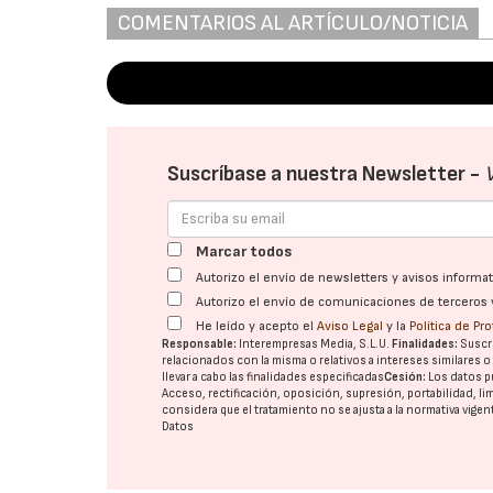
COMENTARIOS AL ARTÍCULO/NOTICIA
Suscríbase a nuestra Newsletter -
Marcar todos
Autorizo el envío de newsletters y avisos inform
Autorizo el envío de comunicaciones de terceros 
He leído y acepto el
Aviso Legal
y la
Política de Pr
Responsable:
Interempresas Media, S.L.U.
Finalidades:
Suscri
relacionados con la misma o relativos a intereses similares 
llevar a cabo las finalidades especificadas
Cesión:
Los datos p
Acceso, rectificación, oposición, supresión, portabilidad, l
considera que el tratamiento no se ajusta a la normativa vige
Datos