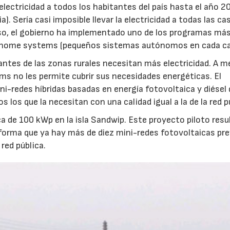
 electricidad a todos los habitantes del país hasta el año 2
). Sería casi imposible llevar la electricidad a todas las ca
 eso, el gobierno ha implementado uno de los programas má
r home systems (pequeños sistemas autónomos en cada ca
antes de las zonas rurales necesitan más electricidad. A 
ms no les permite cubrir sus necesidades energéticas. El
ini-redes híbridas basadas en energía fotovoltaica y diésel
 los que la necesitan con una calidad igual a la de la red p
ca de 100 kWp en la isla Sandwip. Este proyecto piloto resu
forma que ya hay más de diez mini-redes fotovoltaicas pre
 red pública.