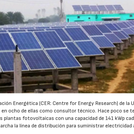
ación Energética (CER: Centre for Energy Research) de la 
do en ocho de ellas como consultor técnico. Hace poco se 
las plantas fotovoltaicas con una capacidad de 141 kWp cad
23/07/2026
30/07/2026
rcha la línea de distribución para suministrar electricidad 