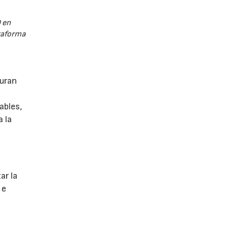
 en
ataforma
guran
ables,
a la
s
ar la
 e