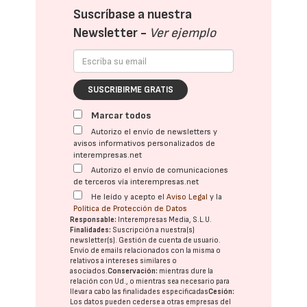
Suscríbase a nuestra
Newsletter -
Ver ejemplo
SUSCRIBIRME GRATIS
Marcar todos
Autorizo el envío de newsletters y
avisos informativos personalizados de
interempresas.net
Autorizo el envío de comunicaciones
de terceros vía interempresas.net
He leído y acepto el
Aviso Legal
y la
Política de Protección de Datos
Responsable:
Interempresas Media, S.L.U.
Finalidades:
Suscripción a nuestra(s)
newsletter(s). Gestión de cuenta de usuario.
Envío de emails relacionados con la misma o
relativos a intereses similares o
asociados.
Conservación:
mientras dure la
relación con Ud., o mientras sea necesario para
llevar a cabo las finalidades especificadas
Cesión:
Los datos pueden cederse a otras
empresas del