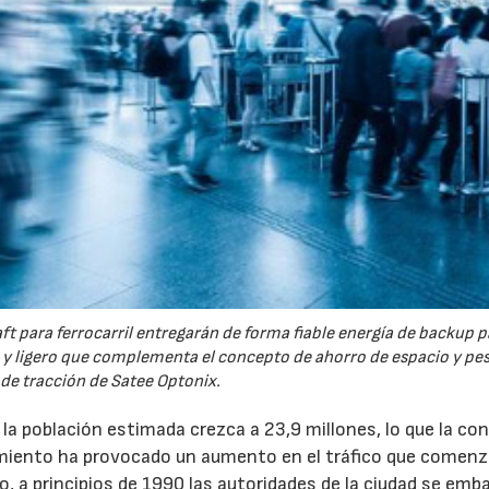
ft para ferrocarril entregarán de forma fiable energía de backup p
y ligero que complementa el concepto de ahorro de espacio y pes
de tracción de Satee Optonix.
a población estimada crezca a 23,9 millones, lo que la con
23/07/2026
30/07/2026
cimiento ha provocado un aumento en el tráfico que comenz
o, a principios de 1990 las autoridades de la ciudad se emb