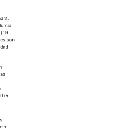
ears,
urcia.
 (19
tes son
idad
n
las
n
ntre
os
sto