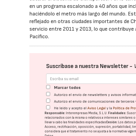
en un programa escalonado a 40 años que incl
haciéndolo el metro más largo del mundo. Est
reflejado en otras ciudades importantes de C
servicio entre 2011 y 2013, lo que contribuye 
Pacífico.
Suscríbase a nuestra Newsletter -
Marcar todos
Autorizo el envío de newsletters y avisos inform
Autorizo el envío de comunicaciones de terceros 
He leído y acepto el
Aviso Legal
y la
Política de Pr
Responsable:
Interempresas Media, S.L.U.
Finalidades:
Suscri
relacionados con la misma o relativos a intereses similares 
llevar a cabo las finalidades especificadas
Cesión:
Los datos p
Acceso, rectificación, oposición, supresión, portabilidad, l
considera que el tratamiento no se ajusta a la normativa vige
Datos