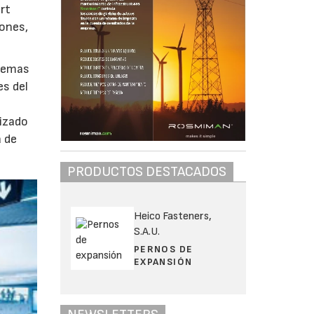
rt
gones,
stemas
es del
lizado
a de
PRODUCTOS DESTACADOS
Heico Fasteners,
S.A.U.
PERNOS DE
EXPANSIÓN