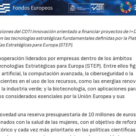
iones del CDTI Innovación orientado a financiar proyectos de I+D
 las tecnologías estratégicas fundamentales definidas por la Pl
as Estratégicas para Europa (STEP).
ooperación liderados por empresas dentro de los ámbitos
ecnologías Estratégicas para Europa (STEP). Entre ellos fi
 artificial, la computación avanzada, la ciberseguridad o la
icientes en el uso de los recursos, como las energías renov
a industria verde; y la biotecnología, con aplicaciones par
tos considerados esenciales por la Unión Europea y sus
novedad una reserva presupuestaria de 10 millones de euro
ados con la salud de las mujeres, con el objetivo de reforz
rico y cada vez más prioritario en las políticas científicas