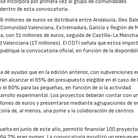
s se incorpora por primera vez al grupo de comunidades
 dentro de esta convocatoria.
illones de euros se distribuirá entre Andalucía, Illes Bal
, Comunidad Valenciana, Extremadura, Galicia y Región de M
a, con 51 millones de euros, seguida de Castilla-La Mancha
d Valenciana (17 millones). El CDTI señala que estos impor
ublique la convocatoria oficial, en función de la disponibil
.
de ayudas que en la edición anterior, con subvenciones e
n alcanzar el 65% del presupuesto elegible en el caso de 
el 80% para las pequeñas, en función de si la actividad
sarrollo experimental. Los proyectos deberán contar con u
illones de euros y presentarse mediante agrupaciones de e
toria de, al menos, una pyme y la colaboración de centros
uelta en junio de este año, permitió financiar 100 proyect
el 64,7% eran pymes. La convocatoria movilizó un presupue