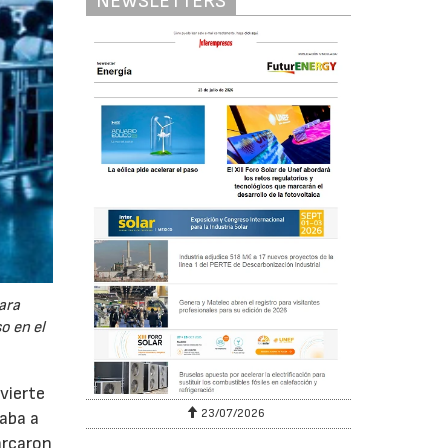
NEWSLETTERS
ara
o en el
vierte
23/07/2026
aba a
arcaron