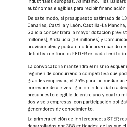
industriales europeas. Asimismo, Illes Balear
autónomas elegibles para recibir financiación
De este modo, el presupuesto estimado de 138 m
Canarias, Castilla y León, Castilla-La Mancha
Galicia concentrará la mayor dotación previst
millones), Andalucía (18 millones) y Comunida
provisionales y podrán modificarse cuando se p
definitiva de fondos FEDER en cada territorio
La convocatoria mantendrá el mismo esquema 
régimen de concurrencia competitiva que podrá
grandes empresas, el 75% para las medianas y 
corresponde a investigación industrial o a de
presupuesto elegible de entre uno y cuatro m
dos y seis empresas, con participación obliga
generadores de conocimiento.
La primera edición de Innterconecta STEP, res
desarrollados por 388 entidades, de las que 