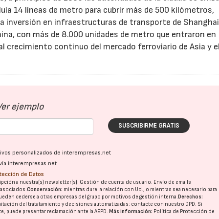
uía 14 líneas de metro para cubrir más de 500 kilómetros,
a inversión en infraestructuras de transporte de Shanghai
hina, con más de 8.000 unidades de metro que entraron en
al crecimiento continuo del mercado ferroviario de Asia y e
Ver ejemplo
SUSCRIBIRME GRATIS
ativos personalizados de interempresas.net
vía interempresas.net
otección de Datos
pción a nuestra(s) newsletter(s). Gestión de cuenta de usuario. Envío de emails
o asociados.
Conservación:
mientras dure la relación con Ud., o mientras sea necesario para
ueden cederse a otras
empresas del grupo
por motivos de gestión interna.
Derechos:
imitación del tratatamiento y decisiones automatizadas:
contacte con nuestro DPD
. Si
nte, puede presentar reclamación ante la
AEPD
.
Más información:
Política de Protección de