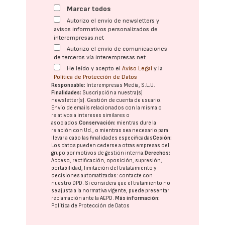
Marcar todos
Autorizo el envío de newsletters y
avisos informativos personalizados de
interempresas.net
Autorizo el envío de comunicaciones
de terceros vía interempresas.net
He leído y acepto el
Aviso Legal
y la
Política de Protección de Datos
Responsable:
Interempresas Media, S.L.U.
Finalidades:
Suscripción a nuestra(s)
newsletter(s). Gestión de cuenta de usuario.
Envío de emails relacionados con la misma o
relativos a intereses similares o
asociados.
Conservación:
mientras dure la
relación con Ud., o mientras sea necesario para
llevar a cabo las finalidades especificadas
Cesión:
Los datos pueden cederse a otras
empresas del
grupo
por motivos de gestión interna.
Derechos:
Acceso, rectificación, oposición, supresión,
portabilidad, limitación del tratatamiento y
decisiones automatizadas:
contacte con
nuestro DPD
. Si considera que el tratamiento no
se ajusta a la normativa vigente, puede presentar
reclamación ante la
AEPD
.
Más información:
Política de Protección de Datos