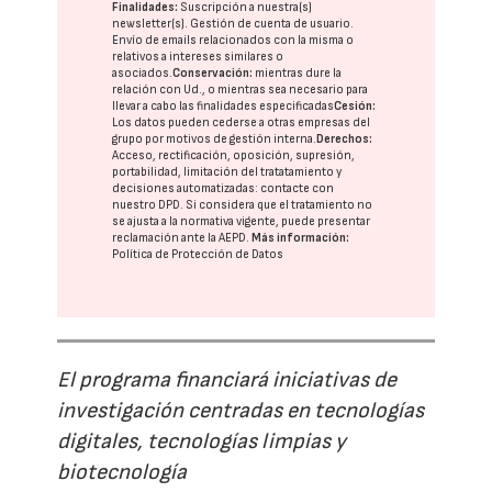
Finalidades:
Suscripción a nuestra(s)
newsletter(s). Gestión de cuenta de usuario.
Envío de emails relacionados con la misma o
relativos a intereses similares o
asociados.
Conservación:
mientras dure la
relación con Ud., o mientras sea necesario para
llevar a cabo las finalidades especificadas
Cesión:
Los datos pueden cederse a otras
empresas del
grupo
por motivos de gestión interna.
Derechos:
Acceso, rectificación, oposición, supresión,
portabilidad, limitación del tratatamiento y
decisiones automatizadas:
contacte con
nuestro DPD
. Si considera que el tratamiento no
se ajusta a la normativa vigente, puede presentar
reclamación ante la
AEPD
.
Más información:
Política de Protección de Datos
El programa financiará iniciativas de
investigación centradas en tecnologías
digitales, tecnologías limpias y
biotecnología