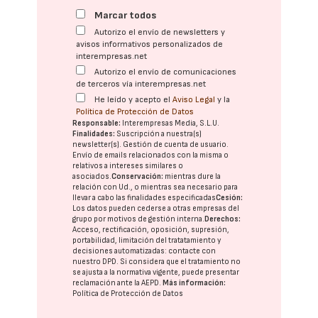
Marcar todos
Autorizo el envío de newsletters y
avisos informativos personalizados de
interempresas.net
Autorizo el envío de comunicaciones
de terceros vía interempresas.net
He leído y acepto el
Aviso Legal
y la
Política de Protección de Datos
Responsable:
Interempresas Media, S.L.U.
Finalidades:
Suscripción a nuestra(s)
newsletter(s). Gestión de cuenta de usuario.
Envío de emails relacionados con la misma o
relativos a intereses similares o
asociados.
Conservación:
mientras dure la
relación con Ud., o mientras sea necesario para
llevar a cabo las finalidades especificadas
Cesión:
Los datos pueden cederse a otras
empresas del
grupo
por motivos de gestión interna.
Derechos:
Acceso, rectificación, oposición, supresión,
portabilidad, limitación del tratatamiento y
decisiones automatizadas:
contacte con
nuestro DPD
. Si considera que el tratamiento no
se ajusta a la normativa vigente, puede presentar
reclamación ante la
AEPD
.
Más información:
Política de Protección de Datos