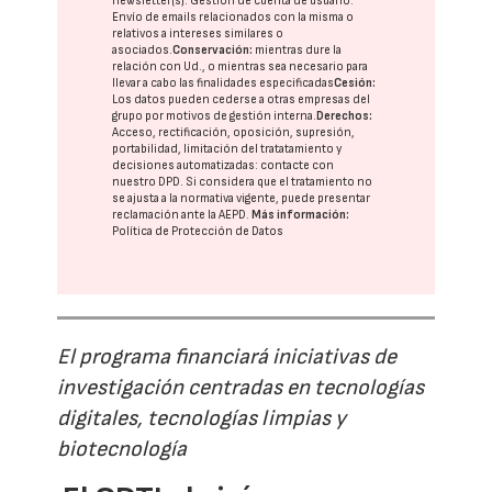
newsletter(s). Gestión de cuenta de usuario.
Envío de emails relacionados con la misma o
relativos a intereses similares o
asociados.
Conservación:
mientras dure la
relación con Ud., o mientras sea necesario para
llevar a cabo las finalidades especificadas
Cesión:
Los datos pueden cederse a otras
empresas del
grupo
por motivos de gestión interna.
Derechos:
Acceso, rectificación, oposición, supresión,
portabilidad, limitación del tratatamiento y
decisiones automatizadas:
contacte con
nuestro DPD
. Si considera que el tratamiento no
se ajusta a la normativa vigente, puede presentar
reclamación ante la
AEPD
.
Más información:
Política de Protección de Datos
El programa financiará iniciativas de
investigación centradas en tecnologías
digitales, tecnologías limpias y
biotecnología