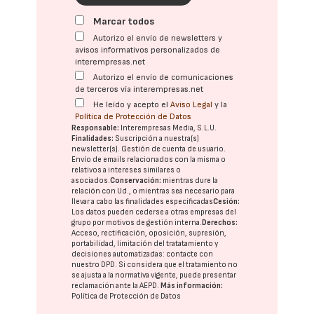
Marcar todos
Autorizo el envío de newsletters y
avisos informativos personalizados de
interempresas.net
Autorizo el envío de comunicaciones
de terceros vía interempresas.net
He leído y acepto el
Aviso Legal
y la
Política de Protección de Datos
Responsable:
Interempresas Media, S.L.U.
Finalidades:
Suscripción a nuestra(s)
newsletter(s). Gestión de cuenta de usuario.
Envío de emails relacionados con la misma o
relativos a intereses similares o
asociados.
Conservación:
mientras dure la
relación con Ud., o mientras sea necesario para
llevar a cabo las finalidades especificadas
Cesión:
Los datos pueden cederse a otras
empresas del
grupo
por motivos de gestión interna.
Derechos:
Acceso, rectificación, oposición, supresión,
portabilidad, limitación del tratatamiento y
decisiones automatizadas:
contacte con
nuestro DPD
. Si considera que el tratamiento no
se ajusta a la normativa vigente, puede presentar
reclamación ante la
AEPD
.
Más información:
Política de Protección de Datos