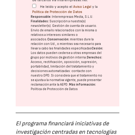
de terceros vía interempresas.net
He leído y acepto el
Aviso Legal
y la
Política de Protección de Datos
Responsable:
Interempresas Media, S.L.U.
Finalidades:
Suscripción a nuestra(s)
newsletter(s). Gestión de cuenta de usuario.
Envío de emails relacionados con la misma o
relativos a intereses similares o
asociados.
Conservación:
mientras dure la
relación con Ud., o mientras sea necesario para
llevar a cabo las finalidades especificadas
Cesión:
Los datos pueden cederse a otras
empresas del
grupo
por motivos de gestión interna.
Derechos:
Acceso, rectificación, oposición, supresión,
portabilidad, limitación del tratatamiento y
decisiones automatizadas:
contacte con
nuestro DPD
. Si considera que el tratamiento no
se ajusta a la normativa vigente, puede presentar
reclamación ante la
AEPD
.
Más información:
Política de Protección de Datos
El programa financiará iniciativas de
investigación centradas en tecnologías