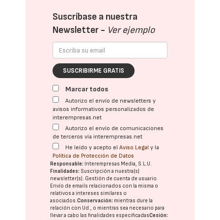
Suscríbase a nuestra
Newsletter -
Ver ejemplo
SUSCRIBIRME GRATIS
Marcar todos
Autorizo el envío de newsletters y
avisos informativos personalizados de
interempresas.net
Autorizo el envío de comunicaciones
de terceros vía interempresas.net
He leído y acepto el
Aviso Legal
y la
Política de Protección de Datos
Responsable:
Interempresas Media, S.L.U.
Finalidades:
Suscripción a nuestra(s)
newsletter(s). Gestión de cuenta de usuario.
Envío de emails relacionados con la misma o
relativos a intereses similares o
asociados.
Conservación:
mientras dure la
relación con Ud., o mientras sea necesario para
llevar a cabo las finalidades especificadas
Cesión: