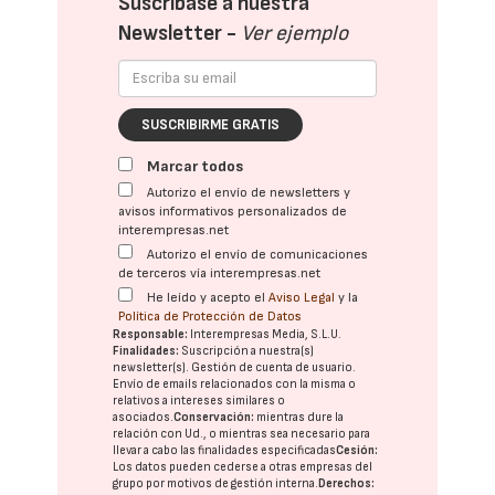
Suscríbase a nuestra
Newsletter -
Ver ejemplo
SUSCRIBIRME GRATIS
Marcar todos
Autorizo el envío de newsletters y
avisos informativos personalizados de
interempresas.net
Autorizo el envío de comunicaciones
de terceros vía interempresas.net
He leído y acepto el
Aviso Legal
y la
Política de Protección de Datos
Responsable:
Interempresas Media, S.L.U.
Finalidades:
Suscripción a nuestra(s)
newsletter(s). Gestión de cuenta de usuario.
Envío de emails relacionados con la misma o
relativos a intereses similares o
asociados.
Conservación:
mientras dure la
relación con Ud., o mientras sea necesario para
llevar a cabo las finalidades especificadas
Cesión:
Los datos pueden cederse a otras
empresas del
grupo
por motivos de gestión interna.
Derechos: