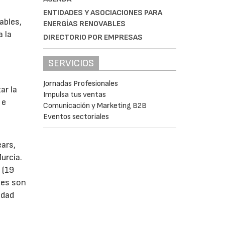
ENTIDADES Y ASOCIACIONES PARA
ables,
ENERGÍAS RENOVABLES
a la
DIRECTORIO POR EMPRESAS
SERVICIOS
s
Jornadas Profesionales
ar la
Impulsa tus ventas
 e
Comunicación y Marketing B2B
Eventos sectoriales
ears,
urcia.
 (19
tes son
idad