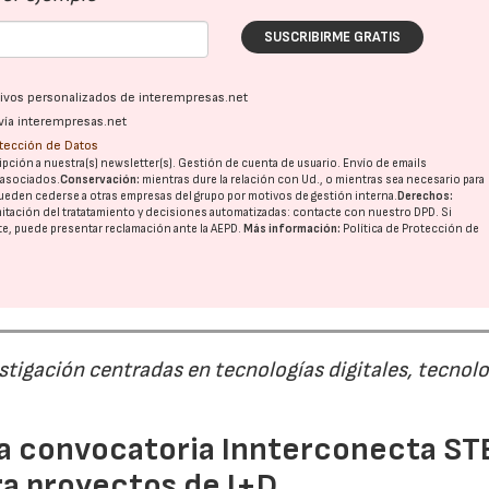
SUSCRIBIRME GRATIS
ativos personalizados de interempresas.net
vía interempresas.net
otección de Datos
pción a nuestra(s) newsletter(s). Gestión de cuenta de usuario. Envío de emails
o asociados.
Conservación:
mientras dure la relación con Ud., o mientras sea necesario para
ueden cederse a otras
empresas del grupo
por motivos de gestión interna.
Derechos:
imitación del tratatamiento y decisiones automatizadas:
contacte con nuestro DPD
. Si
nte, puede presentar reclamación ante la
AEPD
.
Más información:
Política de Protección de
estigación centradas en tecnologías digitales, tecnol
 la convocatoria Innterconecta ST
ra proyectos de I+D