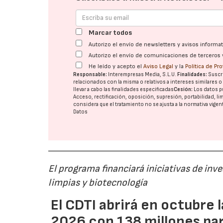
Marcar todos
Autorizo el envío de newsletters y avisos inform
Autorizo el envío de comunicaciones de terceros 
He leído y acepto el
Aviso Legal
y la
Política de Pr
Responsable:
Interempresas Media, S.L.U.
Finalidades:
Suscri
relacionados con la misma o relativos a intereses similares 
llevar a cabo las finalidades especificadas
Cesión:
Los datos p
Acceso, rectificación, oposición, supresión, portabilidad, l
considera que el tratamiento no se ajusta a la normativa vige
Datos
El programa financiará iniciativas de inv
limpias y biotecnología
El CDTI abrirá en octubre
2026 con 138 millones pa