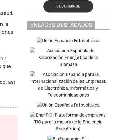
SUSCRIBIRSE
masud.
n la
ENLACES DESTACADOS
siones
ión
s que
co, así