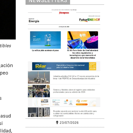
NEWSLETTERS
tibles
gación
opeo
s
masud
sí
07/2026
30/07/2026
lidad,