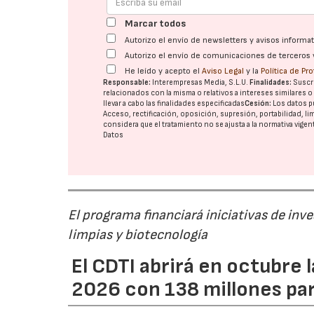
Marcar todos
Autorizo el envío de newsletters y avisos inform
Autorizo el envío de comunicaciones de terceros 
He leído y acepto el
Aviso Legal
y la
Política de Pr
Responsable:
Interempresas Media, S.L.U.
Finalidades:
Suscri
relacionados con la misma o relativos a intereses similares 
llevar a cabo las finalidades especificadas
Cesión:
Los datos p
Acceso, rectificación, oposición, supresión, portabilidad, l
considera que el tratamiento no se ajusta a la normativa vige
Datos
El programa financiará iniciativas de inv
limpias y biotecnología
El CDTI abrirá en octubre
2026 con 138 millones pa