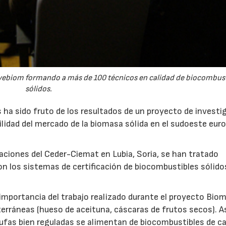
Avebiom formando a más de 100 técnicos en calidad de biocombus
sólidos.
s ha sido fruto de los resultados de un proyecto de investi
lidad del mercado de la biomasa sólida en el sudoeste eur
talaciones del Ceder-Ciemat en Lubia, Soria, se han tratado
on los sistemas de certificación de biocombustibles sólido
 importancia del trabajo realizado durante el proyecto Bio
erráneas (hueso de aceituna, cáscaras de frutos secos). A
30/07/2026
23/
fas bien reguladas se alimentan de biocombustibles de ca