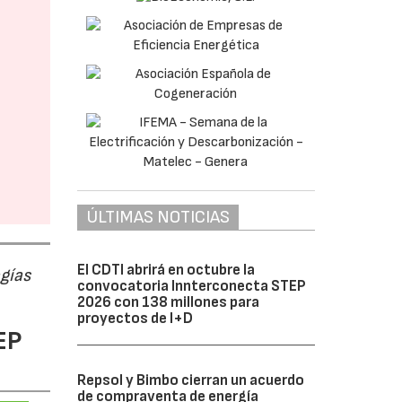
ÚLTIMAS NOTICIAS
El CDTI abrirá en octubre la
ogías
convocatoria Innterconecta STEP
2026 con 138 millones para
proyectos de I+D
EP
Repsol y Bimbo cierran un acuerdo
de compraventa de energía