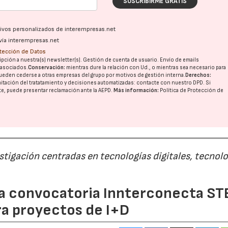
SUSCRIBIRME GRATIS
ativos personalizados de interempresas.net
vía interempresas.net
otección de Datos
pción a nuestra(s) newsletter(s). Gestión de cuenta de usuario. Envío de emails
o asociados.
Conservación:
mientras dure la relación con Ud., o mientras sea necesario para
ueden cederse a otras
empresas del grupo
por motivos de gestión interna.
Derechos:
imitación del tratatamiento y decisiones automatizadas:
contacte con nuestro DPD
. Si
nte, puede presentar reclamación ante la
AEPD
.
Más información:
Política de Protección de
estigación centradas en tecnologías digitales, tecnol
 la convocatoria Innterconecta ST
ra proyectos de I+D