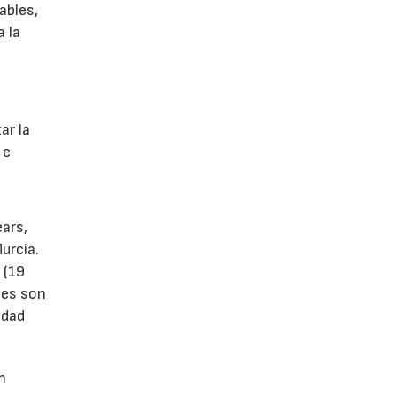
ables,
a la
s
ar la
 e
ears,
urcia.
 (19
tes son
idad
n