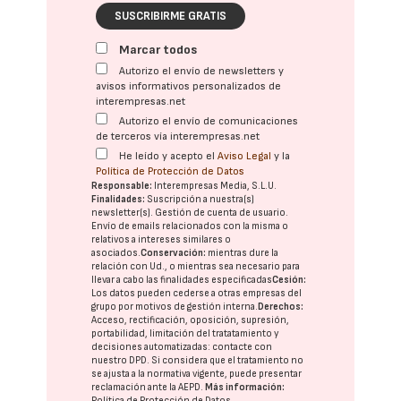
SUSCRIBIRME GRATIS
Marcar todos
Autorizo el envío de newsletters y
avisos informativos personalizados de
interempresas.net
Autorizo el envío de comunicaciones
de terceros vía interempresas.net
He leído y acepto el
Aviso Legal
y la
Política de Protección de Datos
Responsable:
Interempresas Media, S.L.U.
Finalidades:
Suscripción a nuestra(s)
newsletter(s). Gestión de cuenta de usuario.
Envío de emails relacionados con la misma o
relativos a intereses similares o
asociados.
Conservación:
mientras dure la
relación con Ud., o mientras sea necesario para
llevar a cabo las finalidades especificadas
Cesión:
Los datos pueden cederse a otras
empresas del
grupo
por motivos de gestión interna.
Derechos:
Acceso, rectificación, oposición, supresión,
portabilidad, limitación del tratatamiento y
decisiones automatizadas:
contacte con
nuestro DPD
. Si considera que el tratamiento no
se ajusta a la normativa vigente, puede presentar
reclamación ante la
AEPD
.
Más información:
Política de Protección de Datos