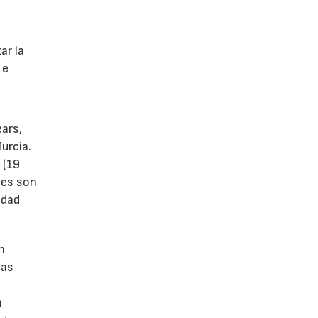
s
ar la
 e
ears,
urcia.
 (19
tes son
idad
n
las
n