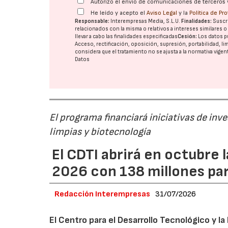
Autorizo el envío de comunicaciones de terceros 
He leído y acepto el
Aviso Legal
y la
Política de Pr
Responsable:
Interempresas Media, S.L.U.
Finalidades:
Suscri
relacionados con la misma o relativos a intereses similares 
llevar a cabo las finalidades especificadas
Cesión:
Los datos p
Acceso, rectificación, oposición, supresión, portabilidad, l
considera que el tratamiento no se ajusta a la normativa vige
Datos
El programa financiará iniciativas de inv
limpias y biotecnología
El CDTI abrirá en octubre
2026 con 138 millones pa
Redacción Interempresas
31/07/2026
El Centro para el Desarrollo Tecnológico y la