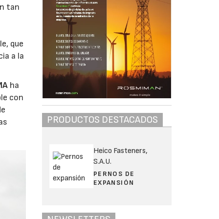
en tan
le, que
ia a la
MA
ha
ble con
de
PRODUCTOS DESTACADOS
tas
Heico Fasteners,
S.A.U.
PERNOS DE
EXPANSIÓN