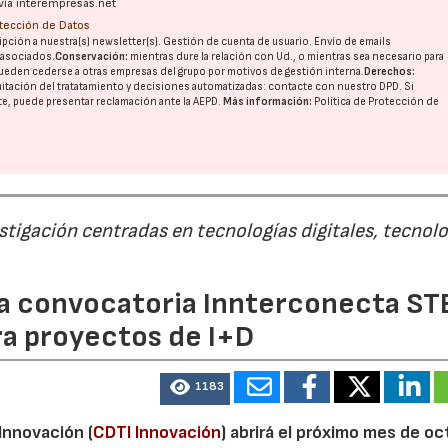
vía interempresas.net
otección de Datos
pción a nuestra(s) newsletter(s). Gestión de cuenta de usuario. Envío de emails
o asociados.
Conservación:
mientras dure la relación con Ud., o mientras sea necesario para
ueden cederse a otras
empresas del grupo
por motivos de gestión interna.
Derechos:
imitación del tratatamiento y decisiones automatizadas:
contacte con nuestro DPD
. Si
nte, puede presentar reclamación ante la
AEPD
.
Más información:
Política de Protección de
estigación centradas en tecnologías digitales, tecnol
 la convocatoria Innterconecta ST
ra proyectos de I+D
1183
 Innovación (
CDTI Innovación
) abrirá el próximo mes de o