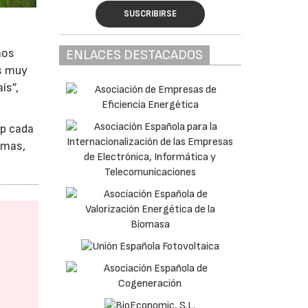
SUSCRIBIRSE
nos
ENLACES DESTACADOS
os muy
ís”,
Wp cada
emas,