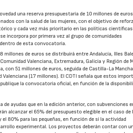
novedad una reserva presupuestaria de 10 millones de euro
ados con la salud de las mujeres, con el objetivo de reforz
rico y cada vez más prioritario en las políticas científicas
s se incorpora por primera vez al grupo de comunidades
 dentro de esta convocatoria.
illones de euros se distribuirá entre Andalucía, Illes Bal
, Comunidad Valenciana, Extremadura, Galicia y Región de M
a, con 51 millones de euros, seguida de Castilla-La Mancha
d Valenciana (17 millones). El CDTI señala que estos impor
ublique la convocatoria oficial, en función de la disponibil
.
de ayudas que en la edición anterior, con subvenciones e
n alcanzar el 65% del presupuesto elegible en el caso de 
el 80% para las pequeñas, en función de si la actividad
sarrollo experimental. Los proyectos deberán contar con u