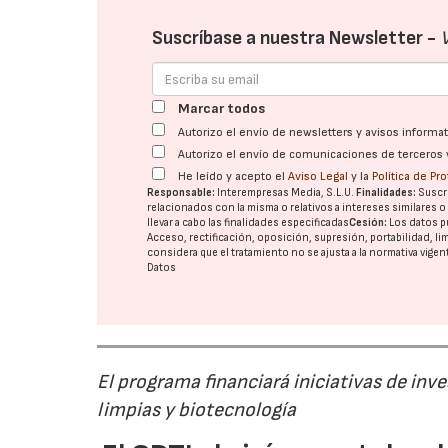
Suscríbase a nuestra Newsletter -
Marcar todos
Autorizo el envío de newsletters y avisos inform
Autorizo el envío de comunicaciones de terceros 
He leído y acepto el
Aviso Legal
y la
Política de Pr
Responsable:
Interempresas Media, S.L.U.
Finalidades:
Suscri
relacionados con la misma o relativos a intereses similares 
llevar a cabo las finalidades especificadas
Cesión:
Los datos p
Acceso, rectificación, oposición, supresión, portabilidad, l
considera que el tratamiento no se ajusta a la normativa vige
Datos
El programa financiará iniciativas de inv
limpias y biotecnología