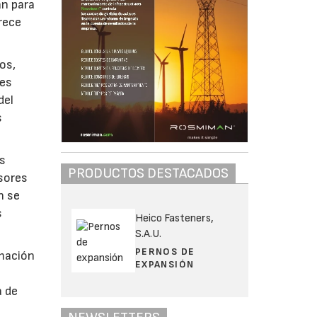
án para
frece
os,
des
del
s
es
PRODUCTOS DESTACADOS
rsores
n se
s
Heico Fasteners,
S.A.U.
PERNOS DE
rmación
EXPANSIÓN
a de