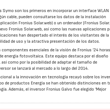
us Symo son los primeros en incorporar un interface WLAN
ngún cable, pueden consultarse los datos de la instalación
icación Fronius Solar.web) o un ordenador (Fronius Solar.
uevo Fronius Solar.web, así como las nuevas aplicaciones p
caciones han despertado el interés de los visitantes de la 
idad de uso y la atractiva presentación de los datos.
os componentes esenciales de la visión de Fronius ‘24 hora
de energía fotovoltaica. Este equipo destaca por el diseño
 así como por la posibilidad de adaptar el tamaño de
rsor se lanzará al mercado a lo largo del 2014.
cional a la innovación en tecnología recayó sobre los inve
po de productos Energía se han obtenido distinciones en t
ogía. Además, el inversor Fronius Galvo fue elegido ‘Mejor