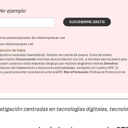
Ver ejemplo
SUSCRIBIRME GRATIS
ativos personalizados de interempresas.net
vía interempresas.net
otección de Datos
pción a nuestra(s) newsletter(s). Gestión de cuenta de usuario. Envío de emails
o asociados.
Conservación:
mientras dure la relación con Ud., o mientras sea necesario para
ueden cederse a otras
empresas del grupo
por motivos de gestión interna.
Derechos:
imitación del tratatamiento y decisiones automatizadas:
contacte con nuestro DPD
. Si
nte, puede presentar reclamación ante la
AEPD
.
Más información:
Política de Protección de
estigación centradas en tecnologías digitales, tecnol