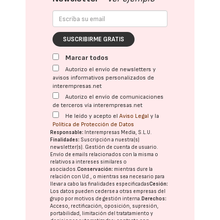
SUSCRIBIRME GRATIS
Marcar todos
Autorizo el envío de newsletters y
avisos informativos personalizados de
interempresas.net
Autorizo el envío de comunicaciones
de terceros vía interempresas.net
He leído y acepto el
Aviso Legal
y la
Política de Protección de Datos
Responsable:
Interempresas Media, S.L.U.
Finalidades:
Suscripción a nuestra(s)
newsletter(s). Gestión de cuenta de usuario.
Envío de emails relacionados con la misma o
relativos a intereses similares o
asociados.
Conservación:
mientras dure la
relación con Ud., o mientras sea necesario para
llevar a cabo las finalidades especificadas
Cesión:
Los datos pueden cederse a otras
empresas del
grupo
por motivos de gestión interna.
Derechos:
Acceso, rectificación, oposición, supresión,
portabilidad, limitación del tratatamiento y