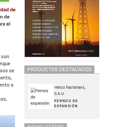
idad de
ón de
ra el
o son
unque
PRODUCTOS DESTACADOS
asos se
iento,
iento a
Heico Fasteners,
S.A.U.
cos,
PERNOS DE
EXPANSIÓN