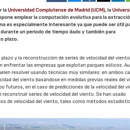
r la
Universidad Complutense de Madrid (UCM)
, la
Univers
ropone emplear la computación evolutiva para la extracci
ma es especialmente interesante ya que puede ser útil pa
s durante un periodo de tiempo dado y también para
go plazo.
o plazo y la reconstrucción de series de velocidad del vient
n enfrentar las empresas que explotan parques eólicos. A
suelen resolver usando técnicas muy similares: en ambos c
cidad del viento basándose en medidas previas reales del v
po futuros, en el caso de predicciones de la velocidad del v
de reconstruir series de velocidad del viento. Se han usado
os de velocidad del viento, tales como métodos estadísti