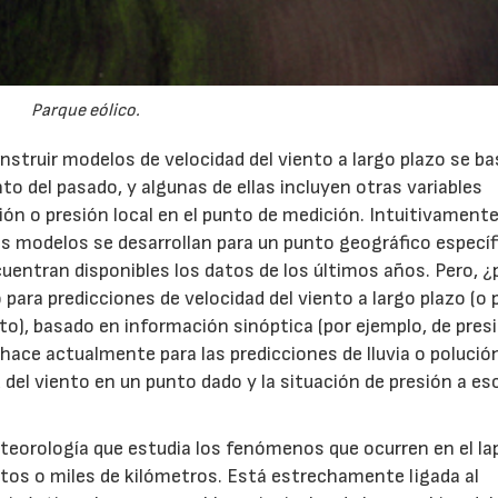
Parque eólico.
nstruir modelos de velocidad del viento a largo plazo se b
o del pasado, y algunas de ellas incluyen otras variables
ón o presión local en el punto de medición. Intuitivamente
os modelos se desarrollan para un punto geográfico específ
entran disponibles los datos de los últimos años. Pero, ¿
ra predicciones de velocidad del viento a largo plazo (o p
to), basado en información sinóptica (por ejemplo, de presi
 hace actualmente para las predicciones de lluvia o polució
d del viento en un punto dado y la situación de presión a es
eteorología que estudia los fenómenos que ocurren en el la
entos o miles de kilómetros. Está estrechamente ligada al