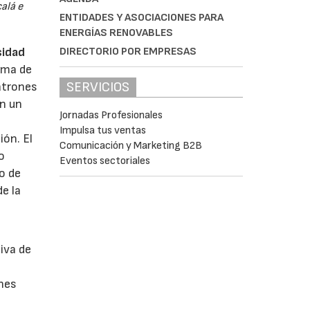
alá e
ENTIDADES Y ASOCIACIONES PARA
ENERGÍAS RENOVABLES
DIRECTORIO POR EMPRESAS
sidad
ema de
SERVICIOS
atrones
en un
Jornadas Profesionales
Impulsa tus ventas
ión. El
Comunicación y Marketing B2B
o
Eventos sectoriales
o de
e la
iva de
ones