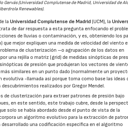
blo Gervás (Universidad Complutense de Madrid, Universidad de Alc
Iberdrola Renewables).
de la
Universidad Complutense de Madrid
(UCM), la
Univer
trata de dar respuesta a esta pregunta enfocando el probl
cciones de lluvias o contaminación, y es, obteniendo los p
n) que mejor expliquen una medida de velocidad del viento 
problema de clusterización –o agrupación de los datos en
r una rejilla o matriz (grid) de medidas sinópticas de pres
sinópticas de presión que produjeran los vectores de vient
to) más similares en un punto dado (normalmente un proyect
ón evolutiva -llamada así porque toma como base las ideas d
s descubrimientos realizados por Gregor Mendel.
 de clusterización para extraer patrones de presión bajo
pues, en este sentido, este trabajo cubre, desde la perspect
 que solo se había abordado desde el punto de vista de la
ncorpora un algoritmo evolutivo para la extracción de patr
 desarrollado una codificación específica en el algoritmo