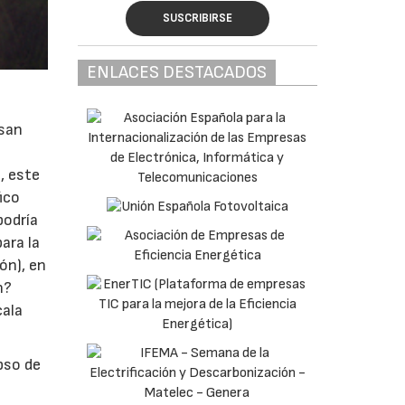
SUSCRIBIRSE
ENLACES DESTACADOS
asan
, este
ico
podría
ara la
ón), en
n?
cala
pso de