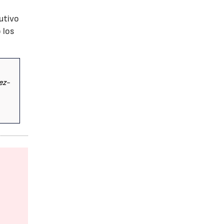
utivo
 los
dez-