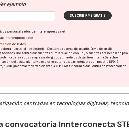
Ver ejemplo
SUSCRIBIRME GRATIS
ativos personalizados de interempresas.net
vía interempresas.net
otección de Datos
pción a nuestra(s) newsletter(s). Gestión de cuenta de usuario. Envío de emails
o asociados.
Conservación:
mientras dure la relación con Ud., o mientras sea necesario para
ueden cederse a otras
empresas del grupo
por motivos de gestión interna.
Derechos:
imitación del tratatamiento y decisiones automatizadas:
contacte con nuestro DPD
. Si
nte, puede presentar reclamación ante la
AEPD
.
Más información:
Política de Protección de
estigación centradas en tecnologías digitales, tecnol
 la convocatoria Innterconecta ST