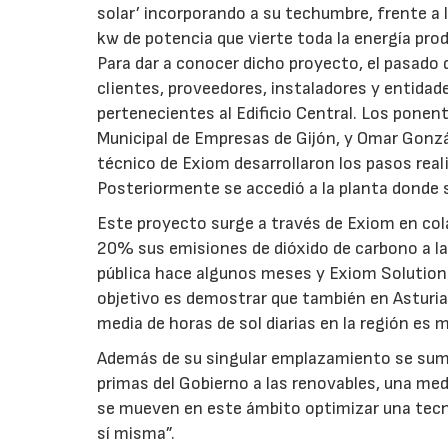
solar’ incorporando a su techumbre, frente a l
kw de potencia que vierte toda la energía prod
Para dar a conocer dicho proyecto, el pasado
clientes, proveedores, instaladores y entidad
pertenecientes al Edificio Central. Los ponent
Municipal de Empresas de Gijón, y Omar Gonzál
técnico de Exiom desarrollaron los pasos reali
Posteriormente se accedió a la planta donde 
Este proyecto surge a través de Exiom en col
20% sus emisiones de dióxido de carbono a la 
pública hace algunos meses y Exiom Solution 
objetivo es demostrar que también en Asturias
media de horas de sol diarias en la región es
Además de su singular emplazamiento se suma
primas del Gobierno a las renovables, una med
se mueven en este ámbito optimizar una tecno
sí misma”.