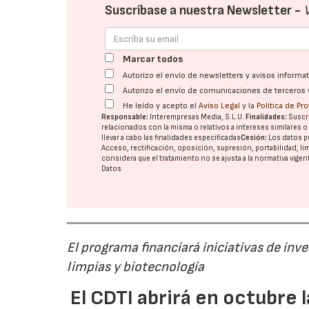
Suscríbase a nuestra Newsletter -
Marcar todos
Autorizo el envío de newsletters y avisos inform
Autorizo el envío de comunicaciones de terceros 
He leído y acepto el
Aviso Legal
y la
Política de Pr
Responsable:
Interempresas Media, S.L.U.
Finalidades:
Suscri
relacionados con la misma o relativos a intereses similares 
llevar a cabo las finalidades especificadas
Cesión:
Los datos p
Acceso, rectificación, oposición, supresión, portabilidad, l
considera que el tratamiento no se ajusta a la normativa vige
Datos
El programa financiará iniciativas de inv
limpias y biotecnología
El CDTI abrirá en octubre