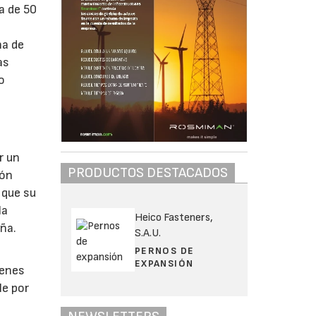
a de 50
na de
as
o
r un
PRODUCTOS DESTACADOS
ión
 que su
la
Heico Fasteners,
ña.
S.A.U.
PERNOS DE
s
EXPANSIÓN
ienes
le por