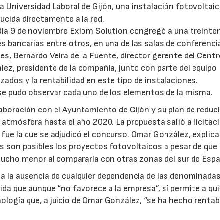
a Universidad Laboral de Gijón, una instalación fotovoltaic
ucida directamente a la red.
 día 9 de noviembre Exiom Solution congregó a una treinte
es bancarias entre otros, en una de las salas de conferenci
es, Bernardo Veira de la Fuente, director gerente del Centr
ez, presidente de la compañía, junto con parte del equipo
zados y la rentabilidad en este tipo de instalaciones.
se pudo observar cada uno de los elementos de la misma.
aboración con el Ayuntamiento de Gijón y su plan de reduci
atmósfera hasta el año 2020. La propuesta salió a licitac
fue la que se adjudicó el concurso. Omar González, explica
 son posibles los proyectos fotovoltaicos a pesar de que 
 mucho menor al compararla con otras zonas del sur de Espa
 la ausencia de cualquier dependencia de las denominada
ida que aunque “no favorece a la empresa”, sí permite a qu
logía que, a juicio de Omar González, “se ha hecho rentab