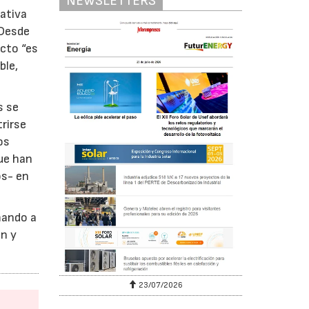
NEWSLETTERS
iativa
 Desde
ecto “es
ble,
s se
trirse
os
ue han
os- en
mando a
ón y
23/07/2026