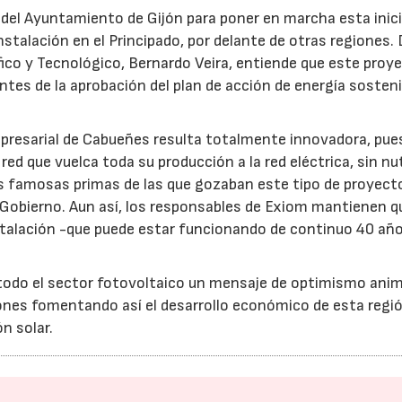
 del Ayuntamiento de Gijón para poner en marcha esta inic
instalación en el Principado, por delante de otras regiones.
fico y Tecnológico, Bernardo Veira, entiende que este proy
ntes de la aprobación del plan de acción de energía sosteni
mpresarial de Cabueñes resulta totalmente innovadora, pue
ed que vuelca toda su producción a la red eléctrica, sin nu
s famosas primas de las que gozaban este tipo de proyect
 Gobierno. Aun así, los responsables de Exiom mantienen q
stalación -que puede estar funcionando de continuo 40 añ
 todo el sector fotovoltaico un mensaje de optimismo ani
iones fomentando así el desarrollo económico de esta regi
n solar.
23/07/2026
30/07/2026