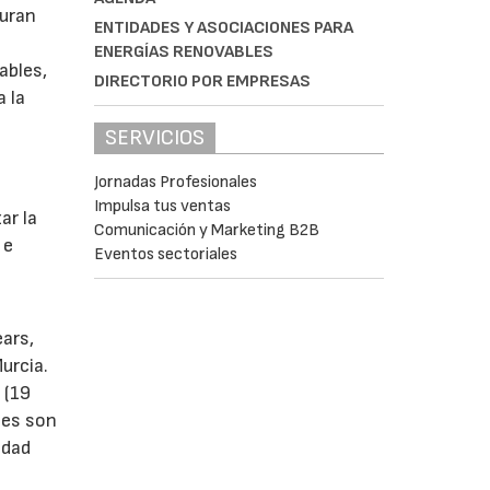
guran
ENTIDADES Y ASOCIACIONES PARA
ENERGÍAS RENOVABLES
ables,
DIRECTORIO POR EMPRESAS
a la
SERVICIOS
Jornadas Profesionales
s
Impulsa tus ventas
ar la
Comunicación y Marketing B2B
 e
Eventos sectoriales
ears,
urcia.
 (19
tes son
idad