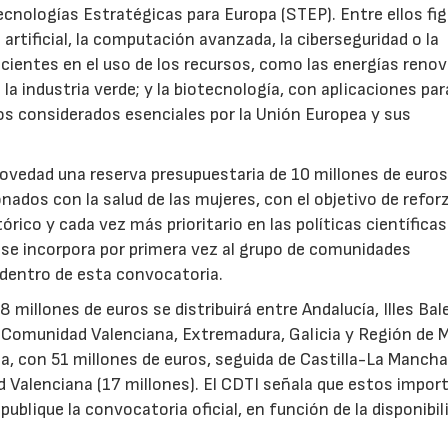
ecnologías Estratégicas para Europa (STEP). Entre ellos fi
 artificial, la computación avanzada, la ciberseguridad o la
icientes en el uso de los recursos, como las energías renov
a industria verde; y la biotecnología, con aplicaciones par
tos considerados esenciales por la Unión Europea y sus
novedad una reserva presupuestaria de 10 millones de euro
ados con la salud de las mujeres, con el objetivo de reforz
rico y cada vez más prioritario en las políticas científicas
s se incorpora por primera vez al grupo de comunidades
 dentro de esta convocatoria.
illones de euros se distribuirá entre Andalucía, Illes Bal
, Comunidad Valenciana, Extremadura, Galicia y Región de M
a, con 51 millones de euros, seguida de Castilla-La Mancha
d Valenciana (17 millones). El CDTI señala que estos impor
ublique la convocatoria oficial, en función de la disponibil
.