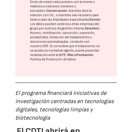
Envío de emails relacionados con la misma o
relativos a intereses similares o
asociados.
Conservación:
mientras dure la
relación con Ud., o mientras sea necesario para
llevar a cabo las finalidades especificadas
Cesión:
Los datos pueden cederse a otras
empresas del
grupo
por motivos de gestión interna.
Derechos:
Acceso, rectificación, oposición, supresión,
portabilidad, limitación del tratatamiento y
decisiones automatizadas:
contacte con
nuestro DPD
. Si considera que el tratamiento no
se ajusta a la normativa vigente, puede presentar
reclamación ante la
AEPD
.
Más información:
Política de Protección de Datos
El programa financiará iniciativas de
investigación centradas en tecnologías
digitales, tecnologías limpias y
biotecnología
El CDTI abrirá en