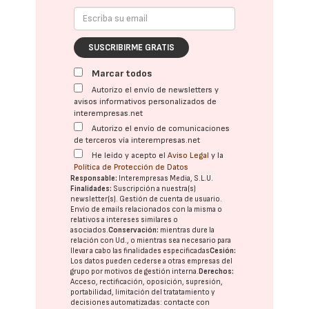
SUSCRIBIRME GRATIS
Marcar todos
Autorizo el envío de newsletters y
avisos informativos personalizados de
interempresas.net
Autorizo el envío de comunicaciones
de terceros vía interempresas.net
He leído y acepto el
Aviso Legal
y la
Política de Protección de Datos
Responsable:
Interempresas Media, S.L.U.
Finalidades:
Suscripción a nuestra(s)
newsletter(s). Gestión de cuenta de usuario.
Envío de emails relacionados con la misma o
relativos a intereses similares o
asociados.
Conservación:
mientras dure la
relación con Ud., o mientras sea necesario para
llevar a cabo las finalidades especificadas
Cesión:
Los datos pueden cederse a otras
empresas del
grupo
por motivos de gestión interna.
Derechos:
Acceso, rectificación, oposición, supresión,
portabilidad, limitación del tratatamiento y
decisiones automatizadas:
contacte con