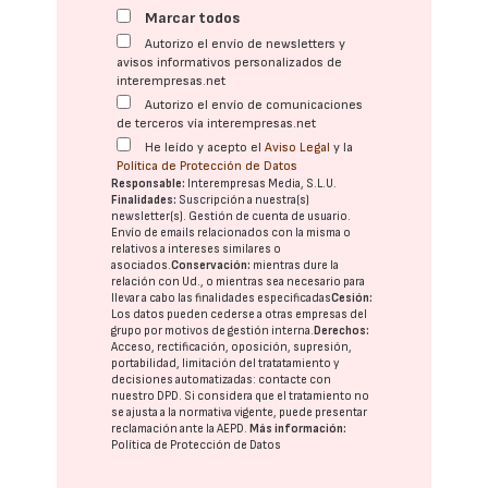
Marcar todos
Autorizo el envío de newsletters y
avisos informativos personalizados de
interempresas.net
Autorizo el envío de comunicaciones
de terceros vía interempresas.net
He leído y acepto el
Aviso Legal
y la
Política de Protección de Datos
Responsable:
Interempresas Media, S.L.U.
Finalidades:
Suscripción a nuestra(s)
newsletter(s). Gestión de cuenta de usuario.
Envío de emails relacionados con la misma o
relativos a intereses similares o
asociados.
Conservación:
mientras dure la
relación con Ud., o mientras sea necesario para
llevar a cabo las finalidades especificadas
Cesión:
Los datos pueden cederse a otras
empresas del
grupo
por motivos de gestión interna.
Derechos:
Acceso, rectificación, oposición, supresión,
portabilidad, limitación del tratatamiento y
decisiones automatizadas:
contacte con
nuestro DPD
. Si considera que el tratamiento no
se ajusta a la normativa vigente, puede presentar
reclamación ante la
AEPD
.
Más información:
Política de Protección de Datos