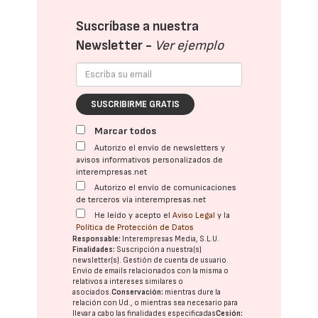
Suscríbase a nuestra
Newsletter -
Ver ejemplo
SUSCRIBIRME GRATIS
Marcar todos
Autorizo el envío de newsletters y
avisos informativos personalizados de
interempresas.net
Autorizo el envío de comunicaciones
de terceros vía interempresas.net
He leído y acepto el
Aviso Legal
y la
Política de Protección de Datos
Responsable:
Interempresas Media, S.L.U.
Finalidades:
Suscripción a nuestra(s)
newsletter(s). Gestión de cuenta de usuario.
Envío de emails relacionados con la misma o
relativos a intereses similares o
asociados.
Conservación:
mientras dure la
relación con Ud., o mientras sea necesario para
llevar a cabo las finalidades especificadas
Cesión: