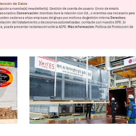
otección de Datos
pción a nuestra(s) newsletter(s). Gestión de cuenta de usuario. Envío de emails
o asociados.
Conservación:
mientras dure la relación con Ud., o mientras sea necesario para
ueden cederse a otras
empresas del grupo
por motivos de gestión interna.
Derechos:
28/07/2026
30/07/2026
imitación del tratatamiento y decisiones automatizadas:
contacte con nuestro DPD
. Si
nte, puede presentar reclamación ante la
AEPD
.
Más información:
Política de Protección de