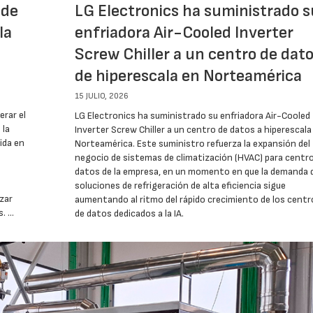
 de
LG Electronics ha suministrado s
la
enfriadora Air-Cooled Inverter
Screw Chiller a un centro de dat
de hiperescala en Norteamérica
15 JULIO, 2026
erar el
LG Electronics ha suministrado su enfriadora Air-Cooled
 la
Inverter Screw Chiller a un centro de datos a hiperescala
ida en
Norteamérica. Este suministro refuerza la expansión del
negocio de sistemas de climatización (HVAC) para centr
datos de la empresa, en un momento en que la demanda 
soluciones de refrigeración de alta eficiencia sigue
zar
aumentando al ritmo del rápido crecimiento de los centr
s. …
de datos dedicados a la IA.