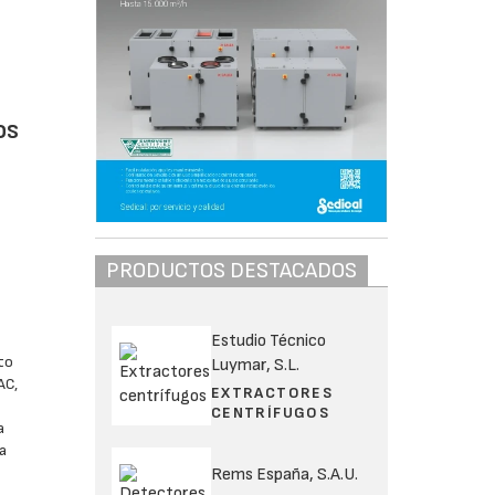
os
PRODUCTOS DESTACADOS
Estudio Técnico
to
Luymar, S.L.
AC,
EXTRACTORES
CENTRÍFUGOS
a
a
Rems España, S.A.U.