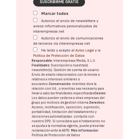
SUSCRIBIRME GRATIS
Marcar todos
Autorizo el envío de newsletters y
avisos informativos personalizados de
interempresas.net
Autorizo el envío de comunicaciones
de terceros vía interempresas.net
He leído y acepto el
Aviso Legal
y la
Política de Protección de Datos
Responsable:
Interempresas Media, S.L.U.
Finalidades:
Suscripción a nuestra(s)
newsletter(s). Gestión de cuenta de usuario.
Envío de emails relacionados con la misma o
relativos a intereses similares o
asociados.
Conservación:
mientras dure la
relación con Ud., o mientras sea necesario para
llevar a cabo las finalidades especificadas
Cesión:
Los datos pueden cederse a otras
empresas del
grupo
por motivos de gestión interna.
Derechos:
Acceso, rectificación, oposición, supresión,
portabilidad, limitación del tratatamiento y
decisiones automatizadas:
contacte con
nuestro DPD
. Si considera que el tratamiento no
se ajusta a la normativa vigente, puede presentar
reclamación ante la
AEPD
.
Más información:
Política de Protección de Datos