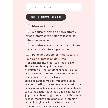
SUSCRIBIRME GRATIS
Marcar todos
Autorizo el envío de newsletters y
avisos informativos personalizados de
interempresas.net
Autorizo el envío de comunicaciones
de terceros vía interempresas.net
He leído y acepto el
Aviso Legal
y la
Política de Protección de Datos
Responsable:
Interempresas Media, S.L.U.
Finalidades:
Suscripción a nuestra(s)
newsletter(s). Gestión de cuenta de usuario.
Envío de emails relacionados con la misma o
relativos a intereses similares o
asociados.
Conservación:
mientras dure la
relación con Ud., o mientras sea necesario para
llevar a cabo las finalidades especificadas
Cesión:
Los datos pueden cederse a otras
empresas del
grupo
por motivos de gestión interna.
Derechos:
Acceso, rectificación, oposición, supresión,
portabilidad, limitación del tratatamiento y
decisiones automatizadas:
contacte con