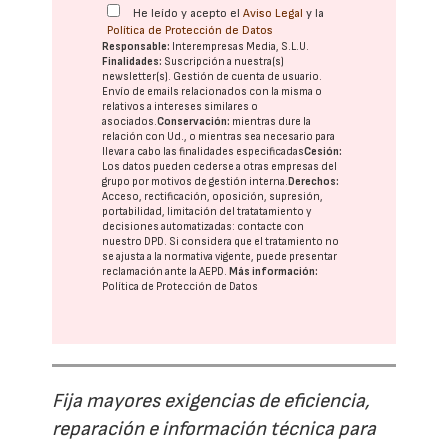
He leído y acepto el
Aviso Legal
y la
Política de Protección de Datos
Responsable:
Interempresas Media, S.L.U.
Finalidades:
Suscripción a nuestra(s)
newsletter(s). Gestión de cuenta de usuario.
Envío de emails relacionados con la misma o
relativos a intereses similares o
asociados.
Conservación:
mientras dure la
relación con Ud., o mientras sea necesario para
llevar a cabo las finalidades especificadas
Cesión:
Los datos pueden cederse a otras
empresas del
grupo
por motivos de gestión interna.
Derechos:
Acceso, rectificación, oposición, supresión,
portabilidad, limitación del tratatamiento y
decisiones automatizadas:
contacte con
nuestro DPD
. Si considera que el tratamiento no
se ajusta a la normativa vigente, puede presentar
reclamación ante la
AEPD
.
Más información:
Política de Protección de Datos
Fija mayores exigencias de eficiencia,
reparación e información técnica para