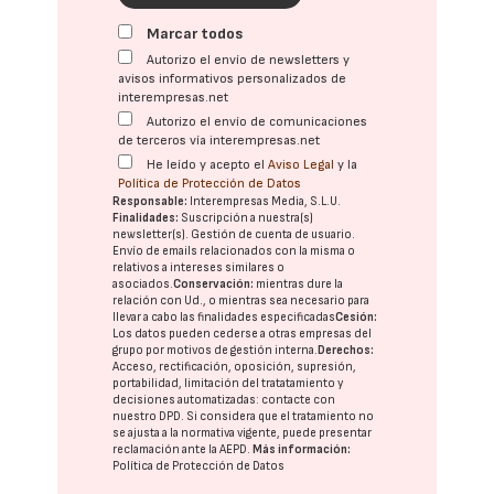
Marcar todos
Autorizo el envío de newsletters y
avisos informativos personalizados de
interempresas.net
Autorizo el envío de comunicaciones
de terceros vía interempresas.net
He leído y acepto el
Aviso Legal
y la
Política de Protección de Datos
Responsable:
Interempresas Media, S.L.U.
Finalidades:
Suscripción a nuestra(s)
newsletter(s). Gestión de cuenta de usuario.
Envío de emails relacionados con la misma o
relativos a intereses similares o
asociados.
Conservación:
mientras dure la
relación con Ud., o mientras sea necesario para
llevar a cabo las finalidades especificadas
Cesión:
Los datos pueden cederse a otras
empresas del
grupo
por motivos de gestión interna.
Derechos:
Acceso, rectificación, oposición, supresión,
portabilidad, limitación del tratatamiento y
decisiones automatizadas:
contacte con
nuestro DPD
. Si considera que el tratamiento no
se ajusta a la normativa vigente, puede presentar
reclamación ante la
AEPD
.
Más información:
Política de Protección de Datos