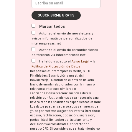
SUSCRIBIRME GRATIS
Marcar todos
Autorizo el envío de newsletters y
avisos informativos personalizados de
interempresas.net
Autorizo el envío de comunicaciones
de terceros vía interempresas.net
He leído y acepto el
Aviso Legal
y la
Política de Protección de Datos
Responsable:
Interempresas Media, S.L.U.
Finalidades:
Suscripción a nuestra(s)
newsletter(s). Gestión de cuenta de usuario.
Envío de emails relacionados con la misma o
relativos a intereses similares o
asociados.
Conservación:
mientras dure la
relación con Ud., o mientras sea necesario para
llevar a cabo las finalidades especificadas
Cesión:
Los datos pueden cederse a otras
empresas del
grupo
por motivos de gestión interna.
Derechos:
Acceso, rectificación, oposición, supresión,
portabilidad, limitación del tratatamiento y
decisiones automatizadas:
contacte con
nuestro DPD
. Si considera que el tratamiento no