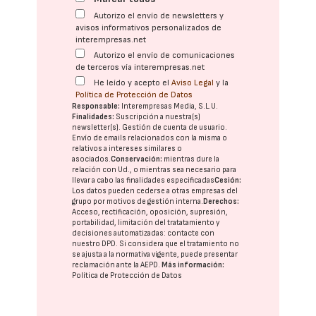
Autorizo el envío de newsletters y
avisos informativos personalizados de
interempresas.net
Autorizo el envío de comunicaciones
de terceros vía interempresas.net
He leído y acepto el
Aviso Legal
y la
Política de Protección de Datos
Responsable:
Interempresas Media, S.L.U.
Finalidades:
Suscripción a nuestra(s)
newsletter(s). Gestión de cuenta de usuario.
Envío de emails relacionados con la misma o
relativos a intereses similares o
asociados.
Conservación:
mientras dure la
relación con Ud., o mientras sea necesario para
llevar a cabo las finalidades especificadas
Cesión:
Los datos pueden cederse a otras
empresas del
grupo
por motivos de gestión interna.
Derechos:
Acceso, rectificación, oposición, supresión,
portabilidad, limitación del tratatamiento y
decisiones automatizadas:
contacte con
nuestro DPD
. Si considera que el tratamiento no
se ajusta a la normativa vigente, puede presentar
reclamación ante la
AEPD
.
Más información:
Política de Protección de Datos