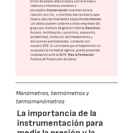
Envío de emails relacionados con la misma o
relativos a intereses similares o
asociados.
Conservación:
mientras dure la
relación con Ud., o mientras sea necesario para
llevar a cabo las finalidades especificadas
Cesión:
Los datos pueden cederse a otras
empresas del
grupo
por motivos de gestión interna.
Derechos:
Acceso, rectificación, oposición, supresión,
portabilidad, limitación del tratatamiento y
decisiones automatizadas:
contacte con
nuestro DPD
. Si considera que el tratamiento no
se ajusta a la normativa vigente, puede presentar
reclamación ante la
AEPD
.
Más información:
Política de Protección de Datos
Manómetros, termómetros y
termomanómetros
La importancia de la
instrumentación para
medir la presión y la