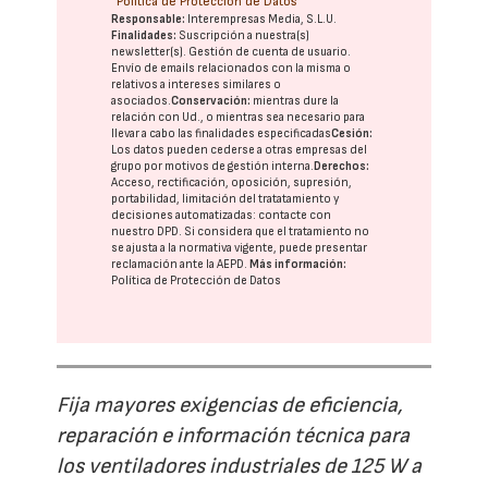
Política de Protección de Datos
Responsable:
Interempresas Media, S.L.U.
Finalidades:
Suscripción a nuestra(s)
newsletter(s). Gestión de cuenta de usuario.
Envío de emails relacionados con la misma o
relativos a intereses similares o
asociados.
Conservación:
mientras dure la
relación con Ud., o mientras sea necesario para
llevar a cabo las finalidades especificadas
Cesión:
Los datos pueden cederse a otras
empresas del
grupo
por motivos de gestión interna.
Derechos:
Acceso, rectificación, oposición, supresión,
portabilidad, limitación del tratatamiento y
decisiones automatizadas:
contacte con
nuestro DPD
. Si considera que el tratamiento no
se ajusta a la normativa vigente, puede presentar
reclamación ante la
AEPD
.
Más información:
Política de Protección de Datos
Fija mayores exigencias de eficiencia,
reparación e información técnica para
los ventiladores industriales de 125 W a