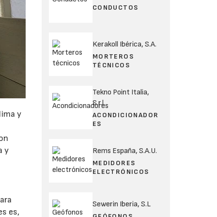
CONDUCTOS
Kerakoll Ibérica, S.A.
MORTEROS
TÉCNICOS
Tekno Point Italia,
S.r.l.
lima y
ACONDICIONADOR
ES
ron
a y
Rems España, S.A.U.
MEDIDORES
ELECTRÓNICOS
para
Sewerin Iberia, S.L
es es,
GEÓFONOS