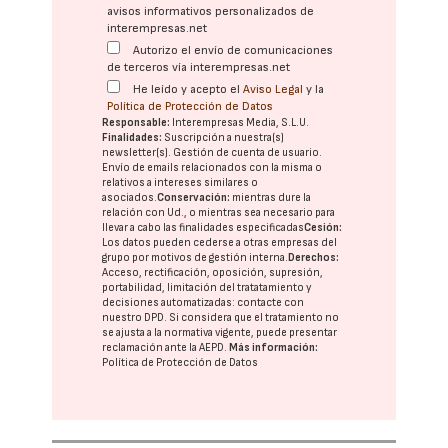
avisos informativos personalizados de
interempresas.net
Autorizo el envío de comunicaciones
de terceros vía interempresas.net
He leído y acepto el
Aviso Legal
y la
Política de Protección de Datos
Responsable:
Interempresas Media, S.L.U.
Finalidades:
Suscripción a nuestra(s)
newsletter(s). Gestión de cuenta de usuario.
Envío de emails relacionados con la misma o
relativos a intereses similares o
asociados.
Conservación:
mientras dure la
relación con Ud., o mientras sea necesario para
llevar a cabo las finalidades especificadas
Cesión:
Los datos pueden cederse a otras
empresas del
grupo
por motivos de gestión interna.
Derechos:
Acceso, rectificación, oposición, supresión,
portabilidad, limitación del tratatamiento y
decisiones automatizadas:
contacte con
nuestro DPD
. Si considera que el tratamiento no
se ajusta a la normativa vigente, puede presentar
reclamación ante la
AEPD
.
Más información:
Política de Protección de Datos