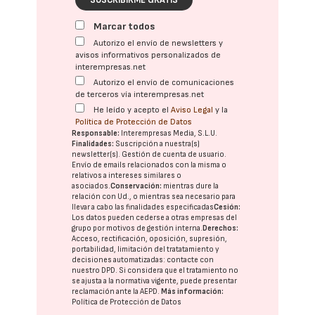
SUSCRIBIRME GRATIS
Marcar todos
Autorizo el envío de newsletters y
avisos informativos personalizados de
interempresas.net
Autorizo el envío de comunicaciones
de terceros vía interempresas.net
He leído y acepto el
Aviso Legal
y la
Política de Protección de Datos
Responsable:
Interempresas Media, S.L.U.
Finalidades:
Suscripción a nuestra(s)
newsletter(s). Gestión de cuenta de usuario.
Envío de emails relacionados con la misma o
relativos a intereses similares o
asociados.
Conservación:
mientras dure la
relación con Ud., o mientras sea necesario para
llevar a cabo las finalidades especificadas
Cesión:
Los datos pueden cederse a otras
empresas del
grupo
por motivos de gestión interna.
Derechos:
Acceso, rectificación, oposición, supresión,
portabilidad, limitación del tratatamiento y
decisiones automatizadas:
contacte con
nuestro DPD
. Si considera que el tratamiento no
se ajusta a la normativa vigente, puede presentar
reclamación ante la
AEPD
.
Más información:
Política de Protección de Datos